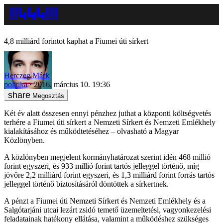
4,8 milliárd forintot kaphat a Fiumei úti sírkert
Herczeg Márk
politika
2016. március 10. 19:36
Megosztás
Két év alatt összesen ennyi pénzhez juthat a központi költségvetés
terhére a Fiumei úti sírkert a Nemzeti Sírkert és Nemzeti Emlékhely
kialakításához és működtetéséhez – olvasható a Magyar
Közlönyben.
A közlönyben megjelent kormányhatározat szerint idén 468 millió
forint egyszeri, és 933 millió forint tartós jelleggel történő, míg
jövőre 2,2 milliárd forint egyszeri, és 1,3 milliárd forint forrás tartós
jelleggel történő biztosításáról döntöttek a sírkertnek.
A pénzt a Fiumei úti Nemzeti Sírkert és Nemzeti Emlékhely és a
Salgótarjáni utcai lezárt zsidó temető üzemeltetési, vagyonkezelési
feladatainak hatékony ellátása, valamint a működéshez szükséges