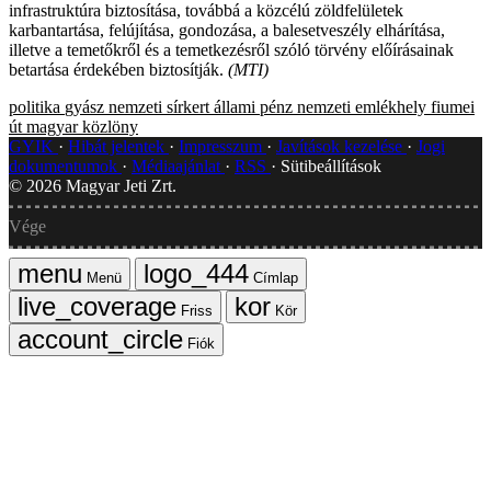
infrastruktúra biztosítása, továbbá a közcélú zöldfelületek
karbantartása, felújítása, gondozása, a balesetveszély elhárítása,
illetve a temetőkről és a temetkezésről szóló törvény előírásainak
betartása érdekében biztosítják.
(MTI)
politika
gyász
nemzeti sírkert
állami pénz
nemzeti emlékhely
fiumei
út
magyar közlöny
GYIK
Hibát jelentek
Impresszum
Javítások kezelése
Jogi
dokumentumok
Médiaajánlat
RSS
Sütibeállítások
©
2026
Magyar Jeti Zrt.
Vége
Menü
Címlap
Friss
Kör
Fiók