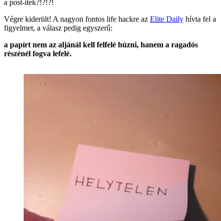
a post-itek?!?!?!
Végre kiderült! A nagyon fontos life hackre az
Elite Daily
hívta fel a
figyelmet, a válasz pedig egyszerű:
a papírt nem az aljánál kell felfelé húzni, hanem a ragadós
részénél fogva lefelé.