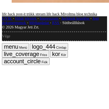
life hack
post-it
trükk
stream
life hack
Mivoltma blog
technika
GYIK
Hibát jelentek
Impresszum
Javítások kezelése
Jogi
dokumentumok
Médiaajánlat
RSS
Sütibeállítások
©
2026
Magyar Jeti Zrt.
Vége
Menü
Címlap
Friss
Kör
Fiók