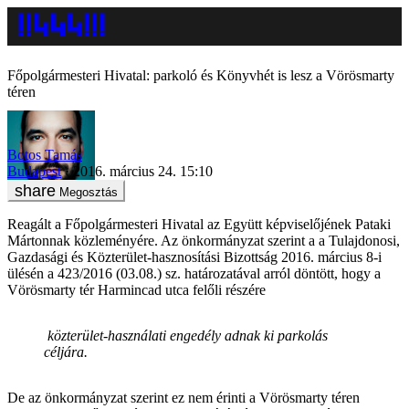
Főpolgármesteri Hivatal: parkoló és Könyvhét is lesz a Vörösmarty
téren
Botos Tamás
Budapest
2016. március 24. 15:10
Megosztás
Reagált a Főpolgármesteri Hivatal az Együtt képviselőjének Pataki
Mártonnak közleményére. Az önkormányzat szerint a a Tulajdonosi,
Gazdasági és Közterület-hasznosítási Bizottság 2016. március 8-i
ülésén a 423/2016 (03.08.) sz. határozatával arról döntött, hogy a
Vörösmarty tér Harmincad utca felőli részére
közterület-használati engedély adnak ki parkolás
céljára.
De az önkormányzat szerint ez nem érinti a Vörösmarty téren