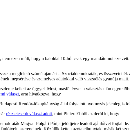
 nem ezen múlt, hogy a baloldal 10-ből csak egy mandátumot szerzett.
össze a megfelelő számú ajánlást a Szociáldemokraták, és összevetették a
endjének megsértése és személyes adatokkal való visszaélés gyanúja miatt
denie kellett az üggyel. Most, másfél évvel a választás után egyre töb
mi választ
, arra hivatkozva, hogy
dapesti Rendőr-főkapitányság által folytatott nyomozás jelenleg is f
 már
részletesebb választ adott
, mint Pintér. Ebből az derül ki, hogy
okraták Magyar Polgári Pártja jelöltjeire leadott ajánlóívet foglalt le.
jánlóívein szerepelnek. Közülük ketten azóta elhunytak, másik két személ