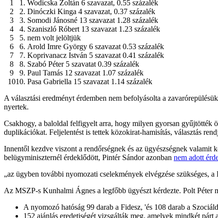
Wodicska Zoltán 6 szavazat, 0.55 százalék
Dinóczki Kinga 4 szavazat, 0.37 százalék
Somodi Jánosné 13 szavazat 1.28 százalék
Szaniszló Róbert 13 szavazat 1.23 százalék
nem volt jelöltjük
Arold Imre György 6 szavazat 0.53 százalék
Koprivanacz István 5 szavazat 0.41 százalék
Szabó Péter 5 szavatat 0.39 százalék
Paul Tamás 12 szavazat 1.07 százalék
Pasa Gabriella 15 szavazat 1.14 százalék
A választási eredményt érdemben nem befolyásolta a zavarórepülésük,
nyertek.
Csakhogy, a baloldal felfigyelt arra, hogy milyen gyorsan gyűjtötték 
duplikációkat. Feljelentést is tettek közokirat-hamisítás, választás r
Innentől kezdve viszont a rendőrségnek és az ügyészségnek valamit kez
belügyminiszternél érdeklődött, Pintér Sándor azonban
nem adott érde
„az ügyben további nyomozati cselekmények elvégzése szükséges, a Bu
Az MSZP-s Kunhalmi Ágnes a legfőbb ügyészt kérdezte. Polt Péter
A nyomozó hatóság 99 darab a Fidesz, 'és 108 darab a Szociáldem
152 ajánlás eredetiségét vizsgálták meg, amelyek mindkét párt a