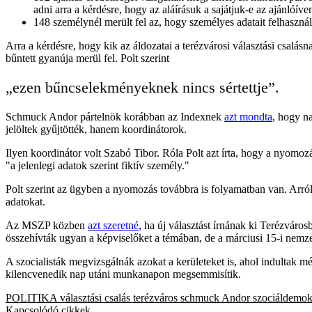
adni arra a kérdésre, hogy az aláírásuk a sajátjuk-e az ajánlóíve
148 személynél merült fel az, hogy személyes adatait felhasznál
Arra a kérdésre, hogy kik az áldozatai a terézvárosi választási csalásn
bűntett gyanúja merül fel. Polt szerint
„ezen bűncselekményeknek nincs sértettje”.
Schmuck Andor pártelnök korábban az Indexnek
azt mondta
, hogy na
jelöltek gyűjtötték, hanem koordinátorok.
Ilyen koordinátor volt Szabó Tibor. Róla Polt azt írta, hogy a nyomoz
"a jelenlegi adatok szerint fiktív személy."
Polt szerint az ügyben a nyomozás továbbra is folyamatban van. Arról
adatokat.
Az MSZP közben
azt szeretné
, ha új választást írnának ki Terézváros
összehívták ugyan a képviselőket a témában, de a márciusi 15-i nemze
A szocialisták megvizsgálnák azokat a kerületeket is, ahol indultak
kilencvenedik nap utáni munkanapon megsemmisítik.
POLITIKA
választási csalás
terézváros
schmuck Andor
szociáldemokr
Kapcsolódó cikkek