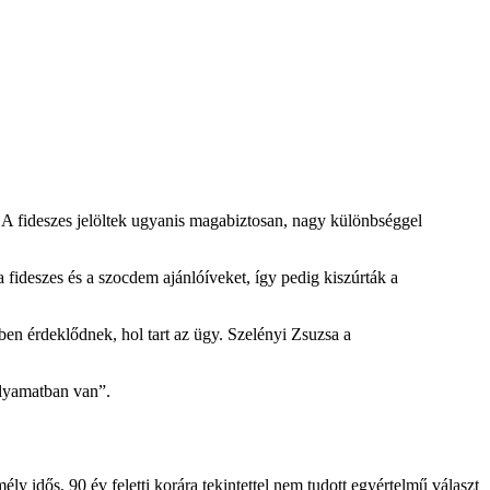
 A fideszes jelöltek ugyanis magabiztosan, nagy különbséggel
 fideszes és a szocdem ajánlóíveket, így pedig kiszúrták a
.
ben érdeklődnek, hol tart az ügy. Szelényi Zsuzsa a
olyamatban van”.
y idős, 90 év feletti korára tekintettel nem tudott egyértelmű választ