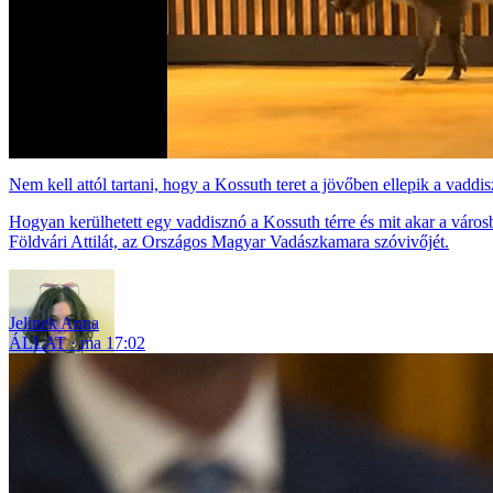
Nem kell attól tartani, hogy a Kossuth teret a jövőben ellepik a vadd
Hogyan kerülhetett egy vaddisznó a Kossuth térre és mit akar a város
Földvári Attilát, az Országos Magyar Vadászkamara szóvivőjét.
Jelinek Anna
ÁLLAT
ma 17:02