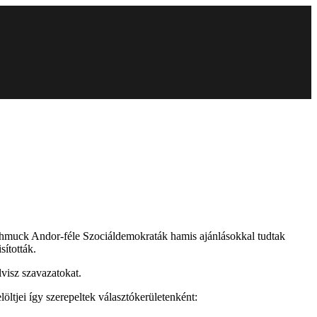
Schmuck Andor-féle Szociáldemokraták hamis ajánlásokkal tudtak
sították.
lvisz szavazatokat.
öltjei így szerepeltek választókerületenként: