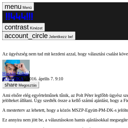
Menü
Kinézet
Jelentkezz be!
Az ügyészség nem tud mit kezdeni azzal, hogy választási csalást köve
Haszán Zoltán
POLITIKA
2016. április 7. 9:10
Megosztás
Ami elsőre elég egyértelműnek tűnik, az Polt Péter legfőbb ügyész 
jelölteket állítani. Úgy szedték össze a kellő számú ajánlást, hogy a F
A mesterterv az lehetett, hogy a közös MSZP-Együtt-PM-DK-s jelöltek 
Ez annyira nem jött be, a választásokon hamis ajánlásokkal megsegítet