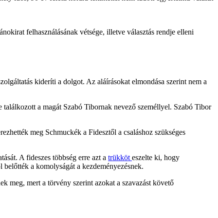
nokirat felhasználásának vétsége, illetve választás rendje elleni
szolgáltatás kideríti a dolgot. Az aláírásokat elmondása szerint nem a
öke találkozott a magát Szabó Tibornak nevező személlyel. Szabó Tibor
szerezhették meg Schmuckék a Fidesztől a csaláshoz szükséges
atását. A fideszes többség erre azt a
trükköt
eszelte ki, hogy
ából belőtték a komolyságát a kezdeményezésnek.
ek meg, mert a törvény szerint azokat a szavazást követő