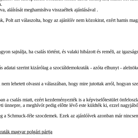
n.
va, aláírását meghamisítva visszaéltek ajánlásával .
ak, Polt azt válaszolta, hogy az ajánlóív nem közokirat, ezért hamis magá
gyon sajnálja, ha csalás történt, és valaki hibázott és reméli, az igazság
ás adatai szerint kizárólag a szociáldemokraták - azóta elhunyt - aleln
 nem lehetett olvasni a válaszában, hogy mire jutottak arról, hogyan 
ban a csalás miatt, ezért kezdeményezték is a képviselőtestület önfeloszl
ti ünnepre, a meghívót pedig előtte lévő este küldték ki, ezzel nagyj
 még a Schmuck-féle szocdemek. Ezek az ajánlóívek azonban már nincsen
aták magyar polgári pártja