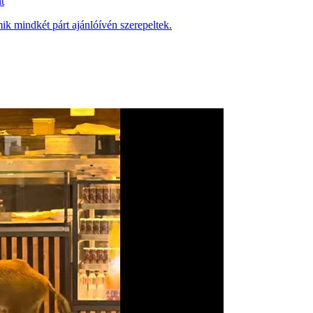
t
ik mindkét párt ajánlóívén szerepeltek.