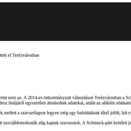
ttek el Terézvárosban
szerint nem az. A 2014-es önkormányzati választáson Terézvárosban a 
idesz listájáról egyszerűen átmásoltak adatokat, aztán az aláírást odahami
mellett a szavazólapon legyen még egy baloldalinak tűnő jelölt, hát e
t szociáldemokraták alig kaptak szavazatok. A Schmuck-párt kerületi jel