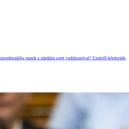
 szembetalálja magát a pánikba esett vaddisznóval? Ezekről kérdeztük