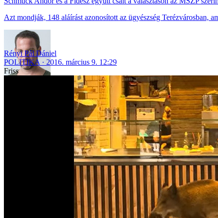
Schmuck Andor és a Fidesz együtt csalt a választáson az MSZP szerin
Azt mondják, 148 aláírást azonosított az ügyészség Terézvárosban, am
Rényi Pál Dániel
POLITIKA
2016. március 9. 12:29
Friss