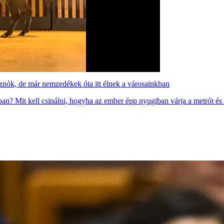
isznók, de már nemzedékek óta itt élnek a városainkban
ban? Mit kell csinálni, hogyha az ember épp nyugiban várja a metrót és