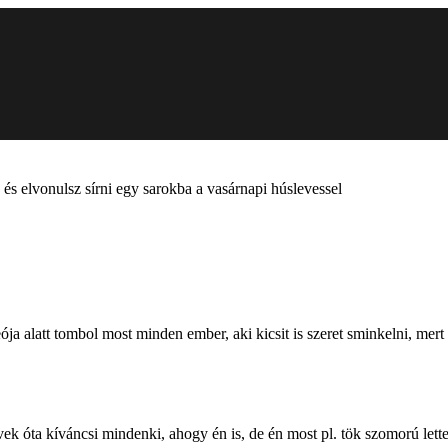
s elvonulsz sírni egy sarokba a vasárnapi húslevessel
ja alatt tombol most minden ember, aki kicsit is szeret sminkelni, me
évek óta kíváncsi mindenki, ahogy én is, de én most pl. tök szomorú le