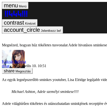
Menü
Kinézet
Jelentkezz be!
Megnézed, hogyan húz tökéletes tusvonalat Adele hivatásos sminkese é
Kulcsár Rebeka
divat
2016. április 10. 10:51
Megosztás
Az egyik legnépszerűbb sminkes youtuber, Lisa Elridge legújabb videó
Michael Ashton, Adele személyi sminkese!!!!
Adele világhírűen tökéletes és utánozhatatlan sminkjének receptjére 