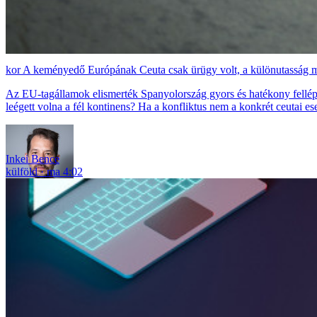
A keményedő Európának Ceuta csak ürügy volt, a különutasság mi
Az EU-tagállamok elismerték Spanyolország gyors és hatékony fellépés
leégett volna a fél kontinens? Ha a konfliktus nem a konkrét ceutai es
Inkei Bence
külföld
ma 4:02