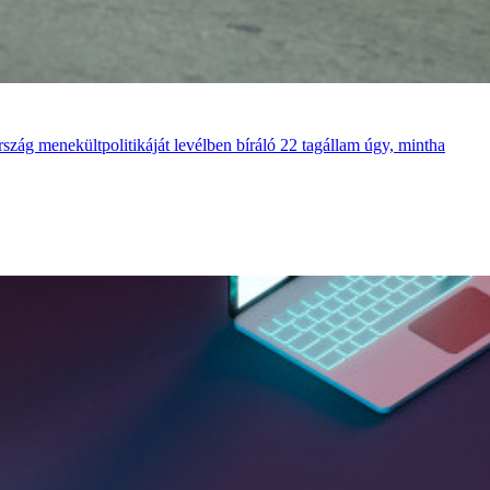
szág menekültpolitikáját levélben bíráló 22 tagállam úgy, mintha