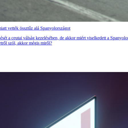
att vették össztűz alá Spanyolországot
ét a ceutai válság kezelésében, de akkor miért viselkedett a Spanyolor
etről szól, akkor mégis miről?