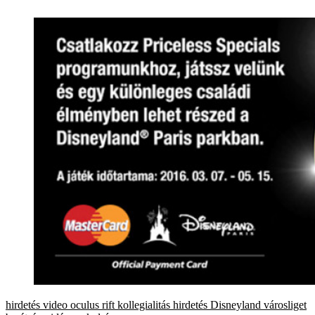
hirdetés
video
oculus rift
kollegialitás
hirdetés
Disneyland
városliget