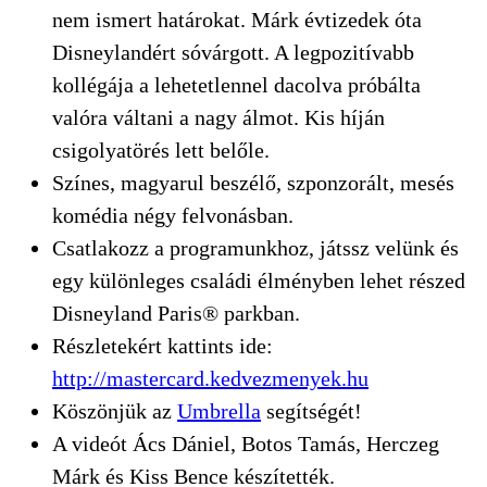
nem ismert határokat. Márk évtizedek óta
Disneylandért sóvárgott. A legpozitívabb
kollégája a lehetetlennel dacolva próbálta
valóra váltani a nagy álmot. Kis híján
csigolyatörés lett belőle.
Színes, magyarul beszélő, szponzorált, mesés
komédia négy felvonásban.
Csatlakozz a programunkhoz, játssz velünk és
egy különleges családi élményben lehet részed
Disneyland Paris® parkban.
Részletekért kattints ide:
http://mastercard.kedvezmenyek.hu
Köszönjük az
Umbrella
segítségét!
A videót Ács Dániel, Botos Tamás, Herczeg
Márk és Kiss Bence készítették.