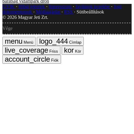
barátság
vidámpark
drón
GYIK
Hibát jelentek
Impresszum
Javítások kezelése
Jogi
dokumentumok
Médiaajánlat
RSS
Sütibeállítások
©
2026
Magyar Jeti Zrt.
Vége
Menü
Címlap
Friss
Kör
Fiók