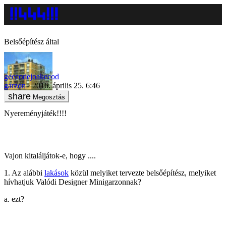
Belsőépítész által
geccodejoakecod
garzon
2016. április 25. 6:46
Megosztás
Nyereményjáték!!!!
Vajon kitaláljátok-e, hogy ....
1. Az alábbi
lakások
közül melyiket tervezte belsőépítész, melyiket
hívhatjuk Valódi Designer Minigarzonnak?
a. ezt?