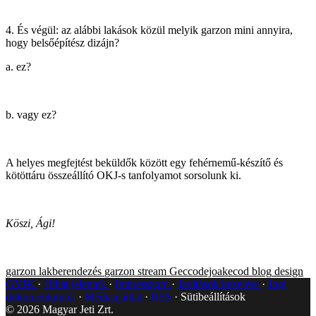
4. És végül: az alábbi lakások közül melyik garzon mini annyira,
hogy belsőépítész dizájn?
a. ez?
b. vagy ez?
A helyes megfejtést beküldők között egy fehérnemű-készítő és
kötöttáru összeállító OKJ-s tanfolyamot sorsolunk ki.
Köszi, Ági!
garzon
lakberendezés
garzon
stream
Geccodejoakecod blog
design
GYIK
Hibát jelentek
Impresszum
Javítások kezelése
Jogi
dokumentumok
Médiaajánlat
RSS
Sütibeállítások
©
2026
Magyar Jeti Zrt.