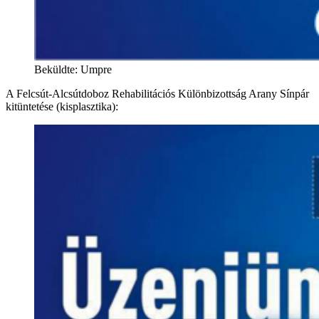
Beküldte: Umpre
A Felcsút-Alcsútdoboz Rehabilitációs Különbizottság Arany Sínpár
kitüntetése (kisplasztika):