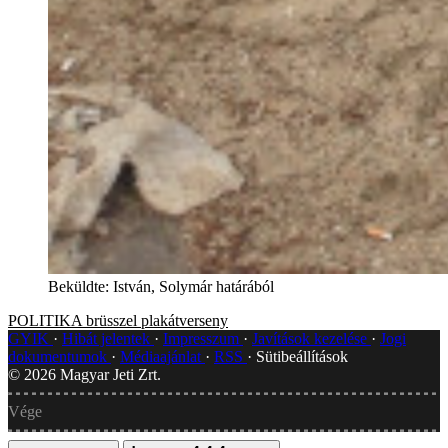
Beküldte: István, Solymár határából
POLITIKA
brüsszel
plakátverseny
GYIK
Hibát jelentek
Impresszum
Javítások kezelése
Jogi
dokumentumok
Médiaajánlat
RSS
Sütibeállítások
©
2026
Magyar Jeti Zrt.
Vége