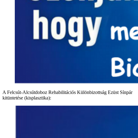
A Felcsút-Alcsútdoboz Rehabilitációs Különbizottság Ezüst Sínpár
kitüntetése (kisplasztika):