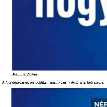
Beküldte: Zoltán
A "Reálgazdaság, reálpolitika napjainkban" kategória 2. helyezettje: