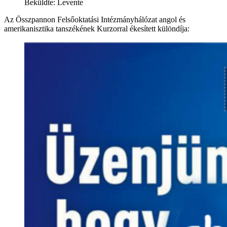
Beküldte: Levente
Az Összpannon Felsőoktatási Intézmányhálózat angol és
amerikanisztika tanszékének Kurzorral ékesített különdíja: