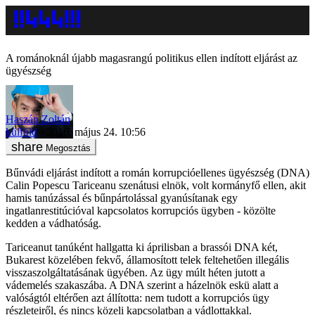
A románoknál újabb magasrangú politikus ellen indított eljárást az
ügyészség
Haszán Zoltán
külföld
2016. május 24. 10:56
Megosztás
Bűnvádi eljárást indított a román korrupcióellenes ügyészség (DNA)
Calin Popescu Tariceanu szenátusi elnök, volt kormányfő ellen, akit
hamis tanúzással és bűnpártolással gyanúsítanak egy
ingatlanrestitúcióval kapcsolatos korrupciós ügyben - közölte
kedden a vádhatóság.
Tariceanut tanúként hallgatta ki áprilisban a brassói DNA két,
Bukarest közelében fekvő, államosított telek feltehetően illegális
visszaszolgáltatásának ügyében. Az ügy múlt héten jutott a
vádemelés szakaszába. A DNA szerint a házelnök eskü alatt a
valóságtól eltérően azt állította: nem tudott a korrupciós ügy
részleteiről, és nincs közeli kapcsolatban a vádlottakkal.