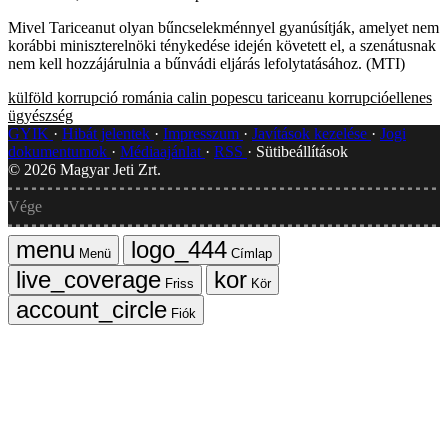
Mivel Tariceanut olyan bűncselekménnyel gyanúsítják, amelyet nem
korábbi miniszterelnöki ténykedése idején követett el, a szenátusnak
nem kell hozzájárulnia a bűnvádi eljárás lefolytatásához. (MTI)
külföld
korrupció
románia
calin popescu tariceanu
korrupcióellenes
ügyészség
GYIK
Hibát jelentek
Impresszum
Javítások kezelése
Jogi
dokumentumok
Médiaajánlat
RSS
Sütibeállítások
©
2026
Magyar Jeti Zrt.
Vége
Menü
Címlap
Friss
Kör
Fiók