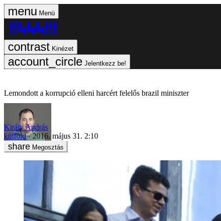
Menü
Kinézet
Jelentkezz be!
Lemondott a korrupció elleni harcért felelős brazil miniszter
Király András
külföld
2016. május 31. 2:10
Megosztás