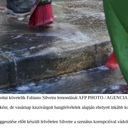
lkalmazottai követelik Fabiano Silveira lemondását AFP PHOTO / A
ént, de vasárnap kiszivárgott hangfelvételek alapján ehelyett inkább korr
esztése előtt készült felvételen Silveire a szenátus korrupcióval vádo