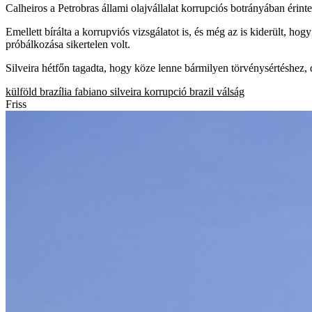
Calheiros a Petrobras állami olajvállalat korrupciós botrányában érintet
Emellett bírálta a korrupviós vizsgálatot is, és még az is kiderült, h
próbálkozása sikertelen volt.
Silveira hétfőn tagadta, hogy köze lenne bármilyen törvénysértéshez, 
külföld
brazília
fabiano silveira
korrupció
brazil válság
Friss