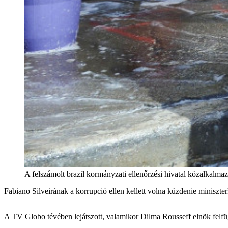
A felszámolt brazil kormányzati ellenőrzési hivatal köza
Fabiano Silveirának a korrupció ellen kellett volna küzdenie miniszterk
A TV Globo tévében lejátszott, valamikor Dilma Rousseff elnök felfügg