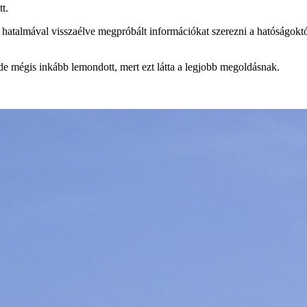
t.
ogy hatalmával visszaélve megpróbált információkat szerezni a hatóságokt
de mégis inkább lemondott, mert ezt látta a legjobb megoldásnak.