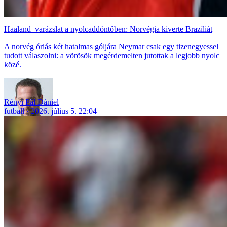
Haaland–varázslat a nyolcaddöntőben: Norvégia kiverte Brazíliát
A norvég óriás két hatalmas góljára Neymar csak egy tizenegyessel
tudott válaszolni: a vörösök megérdemelten jutottak a legjobb nyolc
közé.
Rényi Pál Dániel
futball
2026. július 5. 22:04