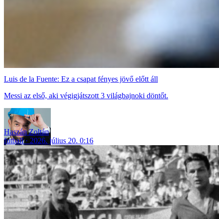
Luis de la Fuente: Ez a csapat fényes jövő előtt áll
Messi az első, aki végigjátszott 3 világbajnoki döntőt.
Haszán Zoltán
futball
2026. július 20. 0:16