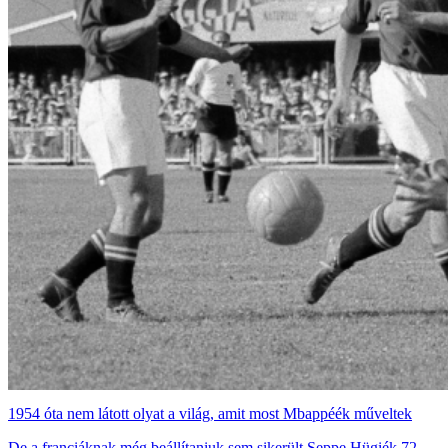
1954 óta nem látott olyat a világ, amit most Mbappéék műveltek
De a franciáknak még beállítaniuk sem sikerült Seppe Hügiék 72