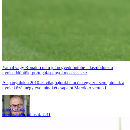
Yamal vagy Ronaldo nem jut negyeddöntőbe – kezdődnek a
nyolcaddöntők, portugál-spanyol meccs is lesz
A spanyolok a 2010-es világbajnoki cím óta egyszer sem jutottak a
nyolc közé, négy éve mindkét csapatot Marokkó verte ki.
Haász János
sport
2026. július 4. 7:31