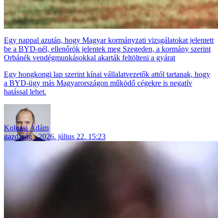
Egy nappal azután, hogy Magyar kormányzati vizsgálatokat jelentett
be a BYD-nél, ellenőrök jelentek meg Szegeden, a kormány szerint
Orbánék vendégmunkásokkal akarták feltölteni a gyárat
Egy hongkongi lap szerint kínai vállalatvezetők attól tartanak, hogy
a BYD-ügy más Magyarországon működő cégekre is negatív
hatással lehet.
Kolozsi Ádám
gazdaság
2026. július 22. 15:23