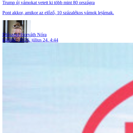
Trump új vámokat vetett ki több mint 80 országra
Pont akkor, amikor az előző, 10 százalékos vámok lejárnak.
Diószegi-Horváth Nóra
külföld
2026. július 24. 4:44