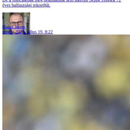
éves balfaszsági rekordját.
Haász János
sport
2026. július 19. 8:22