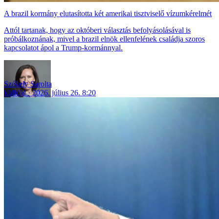
A brazil kormány elutasította két amerikai tisztviselő vízumkérelmét
Attól tartanak, hogy az októberi választás befolyásolásával is
próbálkoznának, mivel a brazil elnök ellenfelének családja szoros
kapcsolatot ápol a Trump-kormánnyal.
Székely Sarolta
külföld
2026. július 26. 8:20