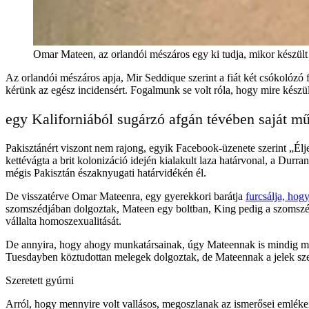
Omar Mateen, az orlandói mészáros egy ki tudja, mikor kész
Az orlandói mészáros apja, Mir Seddique szerint a fiát két csókolózó 
kérünk az egész incidensért. Fogalmunk se volt róla, hogy mire kész
egy Kaliforniából sugárzó afgán tévében saját műs
Pakisztánért viszont nem rajong, egyik Facebook-üzenete szerint „Élje
kettévágta a brit kolonizáció idején kialakult laza határvonal, a Durr
mégis Pakisztán északnyugati határvidékén él.
De visszatérve Omar Mateenra, egy gyerekkori barátja
furcsálja, hog
szomszédjában dolgoztak, Mateen egy boltban, King pedig a szomszédo
vállalta homoszexualitását.
De annyira, hogy ahogy munkatársainak, úgy Mateennak is mindig m
Tuesdayben köztudottan melegek dolgoztak, de Mateennak a jelek szer
Szeretett gyúrni
Arról, hogy mennyire volt vallásos, megoszlanak az ismerősei emlékei