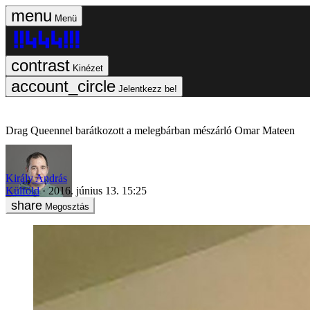
Menü
Kinézet
Jelentkezz be!
Drag Queennel barátkozott a melegbárban mészárló Omar Mateen
Király András
Külföld
2016. június 13. 15:25
Megosztás