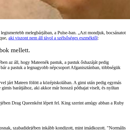
ndó legismertebb melegbárjában, a Pulse-ban. „Azt mondjuk, bocsánatot
ique,
aki viszont nem áll távol a szélsőséges eszméktől
:
bok mellett.
rében az áll, hogy Mateenék pastuk, a pastuk őshazáját pedig
hogy bár a pastuk a legnagyobb népcsoport Afganisztánban, többségük
vel járt Mateen fölött a középiskolában. A gimi után pedig egymás
mis barátjához, aki akkor már hosszú póthajat viselt, és nyiltan
ében Drag Queenként lépett fel. King szerint amúgy abban a Ruby
ásosnak, szabadidejében inkább kondizott, mint imádkozott. "Normális