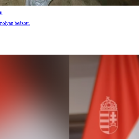
tt
molyan beázott.