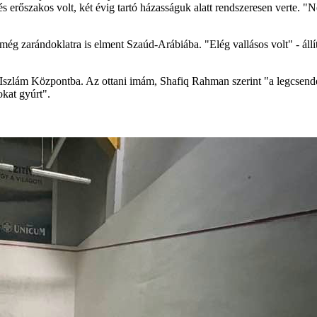
s erőszakos volt, két évig tartó házasságuk alatt rendszeresen verte. "
 még zarándoklatra is elment Szaúd-Arábiába. "Elég vallásos volt" - állít
-i Iszlám Központba. Az ottani imám, Shafiq Rahman szerint "a legcsend
okat gyúrt".