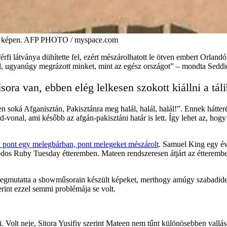
ült képen. AFP PHOTO / myspace.com
férfi látványa dühítette fel, ezért mészárolhatott le ötven embert Orla
ül, ugyanúgy megrázott minket, mint az egész országot” – mondta Sedd
ora van, ebben elég lelkesen szokott kiállni a táli
n soká Afganisztán, Pakisztánra meg halál, halál, halál!”. Ennek hátte
and-vonal, ami később az afgán-pakisztáni határ is lett. Így lehet az, 
y pont egy melegbárban, pont melegeket mészárolt
. Samuel King egy év
s Ruby Tuesday étteremben. Mateen rendszeresen átjárt az étterembe gi
egmutatta a showműsorain készült képeket, merthogy amúgy szabadidej
int ezzel semmi problémája se volt.
. Volt neje, Sitora Yusifiy szerint Mateen nem tűnt különösebben vall