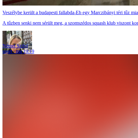
Veszélybe került a budapesti fallabda-Eb egy Marczibányi téri tűz mia
A tűzben senki nem sérült meg, a szomszédos squash klub viszont ko
Német Szilvi
sport
ma 19:19