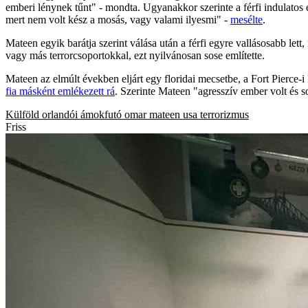
emberi lénynek tűnt" - mondta. Ugyanakkor szerinte a férfi indulatos é
mert nem volt kész a mosás, vagy valami ilyesmi" -
mesélte
.
Mateen egyik barátja szerint válása után a férfi egyre vallásosabb lett,
vagy más terrorcsoportokkal, ezt nyilvánosan sose említette.
Mateen az elmúlt években eljárt egy floridai mecsetbe, a Fort Pierce
fia másként emlékezett rá
. Szerinte Mateen "agresszív ember volt és s
Külföld
orlandói ámokfutó
omar mateen
usa
terrorizmus
Friss