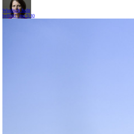
Windisch Judit
belföld
ma 5:30