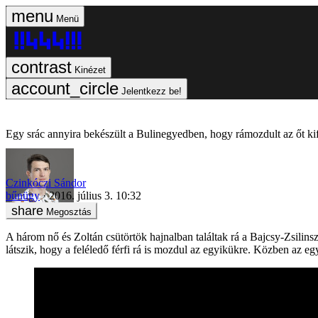
Menü
Kinézet
Jelentkezz be!
Egy srác annyira bekészült a Bulinegyedben, hogy rámozdult az őt ki
Czinkóczi Sándor
bűnügy
2016. július 3. 10:32
Megosztás
A három nő és Zoltán csütörtök hajnalban találtak rá a Bajcsy-Zsilins
látszik, hogy a feléledő férfi rá is mozdul az egyikükre. Közben az egyi