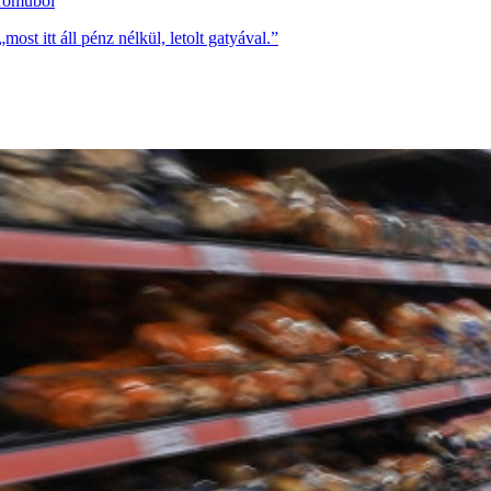
erőműből
st itt áll pénz nélkül, letolt gatyával.”