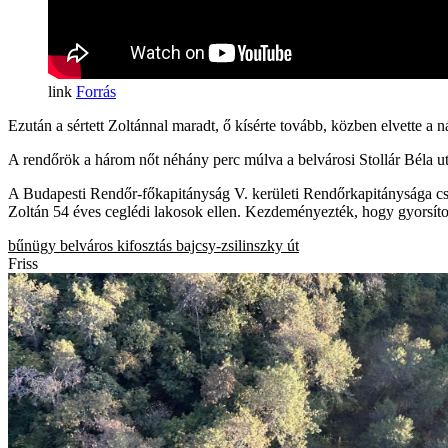
Forrás
Ezután a sértett Zoltánnal maradt, ő kísérte tovább, közben elvette a n
A rendőrök a három nőt néhány perc múlva a belvárosi Stollár Béla utcá
A Budapesti Rendőr-főkapitányság V. kerületi Rendőrkapitánysága csopo
Zoltán 54 éves ceglédi lakosok ellen. Kezdeményezték, hogy gyorsított
bűnügy
belváros
kifosztás
bajcsy-zsilinszky út
Friss