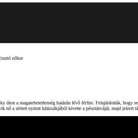
fosztó nőkre
zky úton a magatehetetlenség határán lévő férfire. Felajánlották, hogy s
k nő a sértett nyitott hátizsákjából kivette a pénztárcáját, majd jelzett 