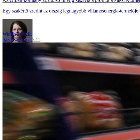
Az Orbán-kormány az utolsó fillérig kiszívta a profitot a Paksi Atom
Egy szakértő szerint az ország legnagyobb villamosenergia-termelője „mo
Windisch Judit
gazdaság
ma 5:11