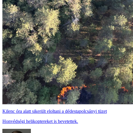
Kilenc óra alatt sikerült eloltani a dédestapolcsányi tüzet
Honvédségi helikoptereket is bevetettek.