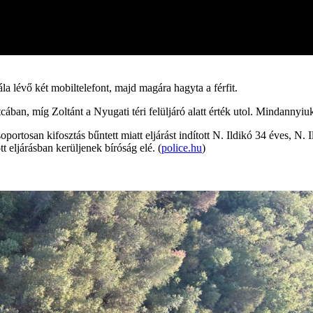
ála lévő két mobiltelefont, majd magára hagyta a férfit.
ban, míg Zoltánt a Nyugati téri felüljáró alatt érték utol. Mindannyiuka
rtosan kifosztás bűntett miatt eljárást indított N. Ildikó 34 éves, N. 
 eljárásban kerüljenek bíróság elé. (
police.hu
)