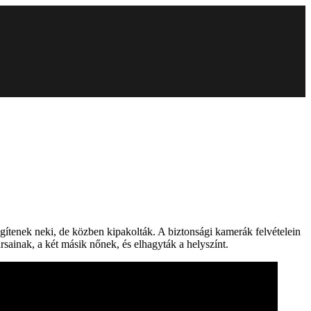
egítenek neki, de közben kipakolták. A biztonsági kamerák felvételein
társainak, a két másik nőnek, és elhagyták a helyszínt.