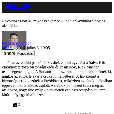
Lövöldözés tört ki, mikor ki akart békülni a dél-szudáni elnök az
alelnökkel
Czinkóczi Sándor
külföld
2016. július 8. 19:05
Megosztás
Jubában az elnöki palotánál kezdték el lőni egymást a Salva Kiir
elnökhöz tartozó biztonsági erők és az alelnök, Riek Machar
testőrségének tagjai. A Sudantribune szerint a harcok akkor törtek ki,
amikor az elnök le akarta csukatni helyettesét. A lap szerint a
biztonsági erők kezdték a lövöldözést, miközben az elnöki palotában
éppen elnöki találkozó zajlott. Az elnök pont azért hívta meg az
alelnököt, hogy átbeszéljék a csütörtök esti összecsapásokat, erre
kitört még egy lövöldözés.