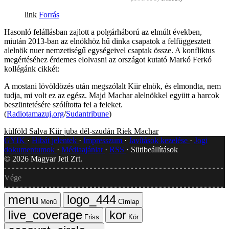
Forrás
Hasonló felállásban zajlott a polgárháború az elmúlt években,
miután 2013-ban az elnökhöz hű dinka csapatok a felfüggesztett
alelnök nuer nemzetiségű egységeivel csaptak össze. A konfliktus
megértéséhez érdemes elolvasni az országot kutató Markó Ferkó
kollégánk cikkét:
A mostani lövöldözés után megszólalt Kiir elnök, és elmondta, nem
tudja, mi volt ez az egész. Majd Machar alelnökkel együtt a harcok
beszüntetésére szólította fel a feleket.
(
Radiotamazuj.org
/
Sudantribune
)
külföld
Salva Kiir
juba
dél-szudán
Riek Machar
GYIK
Hibát jelentek
Impresszum
Javítások kezelése
Jogi
dokumentumok
Médiaajánlat
RSS
Sütibeállítások
©
2026
Magyar Jeti Zrt.
Vége
Menü
Címlap
Friss
Kör