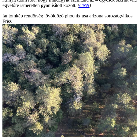
egyelőre ismeretlen gyanúsított között.
(
CNN
)
fantomkép
rendőrség
lövöldöző
phoenix
usa
arizona
sorozatgyilkos
Friss