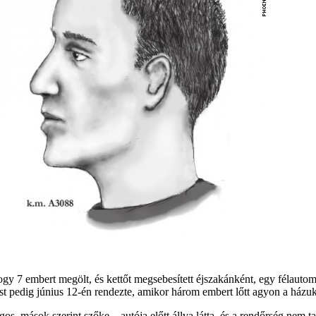
ogy 7 embert megölt, és kettőt megsebesített éjszakánként, egy félauto
ést pedig június 12-én rendezte, amikor három embert lőtt agyon a házuk 
s, mások szerint szőke – autója előtt állva látta, és a rendőrség nem ta