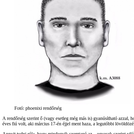
Fotó: phoenixi rendőrség
A rendőrség szerint ő (vagy esetleg még más is) gyanúsítható azzal, h
éves fiú volt, aki március 17-én éjjel ment haza, a legutóbbi lövöldöz
Annyit tudni róla, hogy mindegyik szemtanú az – egyesek szerint világo