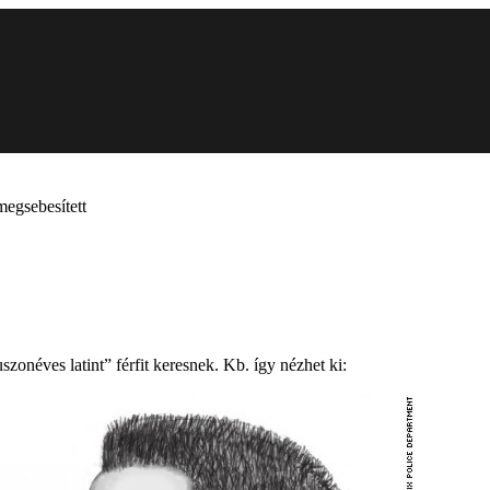
megsebesített
zonéves latint” férfit keresnek. Kb. így nézhet ki: