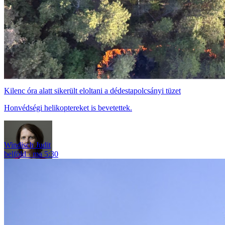
Kilenc óra alatt sikerült eloltani a dédestapolcsányi tüzet
Honvédségi helikoptereket is bevetettek.
Windisch Judit
belföld
ma 5:30