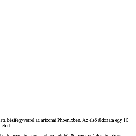
mata kézifegyverrel az arizonai Phoenixben. Az első áldozata egy 16
előtt.
lált kapcsolatot sem az áldozatok között, sem az áldozatok és az