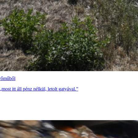
erőműből
st itt áll pénz nélkül, letolt gatyával.”