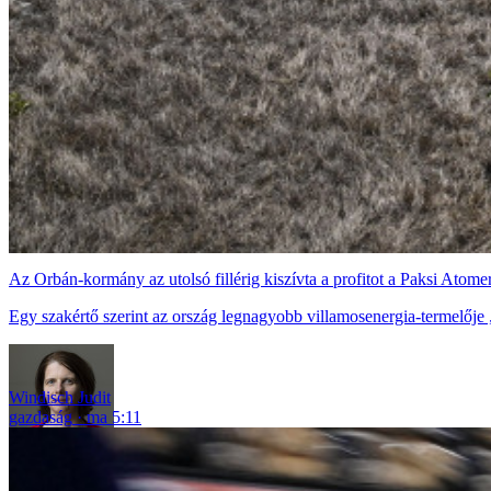
Az Orbán-kormány az utolsó fillérig kiszívta a profitot a Paksi Atom
Egy szakértő szerint az ország legnagyobb villamosenergia-termelője „mo
Windisch Judit
gazdaság
ma 5:11