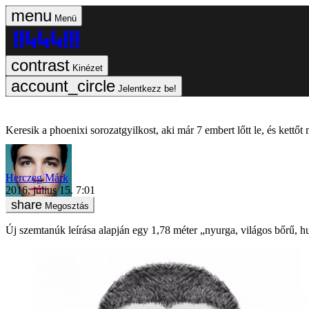
Menü
Kinézet
Jelentkezz be!
Keresik a phoenixi sorozatgyilkost, aki már 7 embert lőtt le, és kettőt 
Herczeg Márk
2016. július 15. 7:01
Megosztás
Új szemtanúk leírása alapján egy 1,78 méter „nyurga, világos bőrű, hus