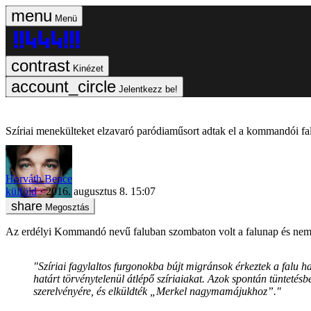
Menü
Kinézet
Jelentkezz be!
Szíriai menekülteket elzavaró paródiaműsort adtak el a kommandói f
Horváth Bence
külföld
2016. augusztus 8. 15:07
Megosztás
Az erdélyi Kommandó nevű faluban szombaton volt a falunap és nem t
"Szíriai fagylaltos furgonokba bújt migránsok érkeztek a falu h
határt törvénytelenül átlépő szíriaiakat. Azok spontán tünteté
szerelvényére, és elküldték „Merkel nagymamájukhoz”."