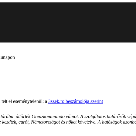
alunapon
elt el eseménytelenül: a
3szek.ro beszámolója szerint
atárába, áttörték Grenzkommando vámot. A szolgálatos határőrök végül si
sbe kezdtek, eurót, Németországot és nőket követelve. A hatóságok azonb