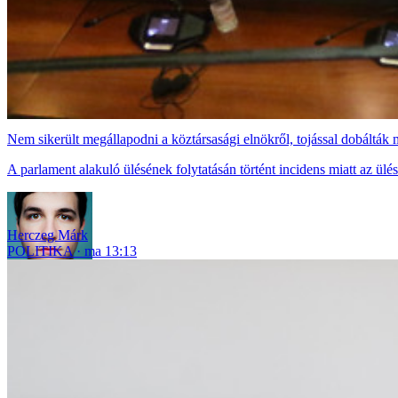
Nem sikerült megállapodni a köztársasági elnökről, tojással dobáltá
A parlament alakuló ülésének folytatásán történt incidens miatt az ülést
Herczeg Márk
POLITIKA
ma 13:13