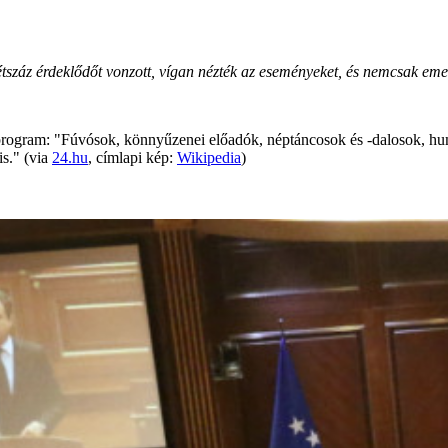
tszáz érdeklődőt vonzott, vígan nézték az eseményeket, és nemcsak eme
rogram: "Fúvósok, könnyűzenei előadók, néptáncosok és -dalosok, humori
is." (via
24.hu
, címlapi kép:
Wikipedia
)