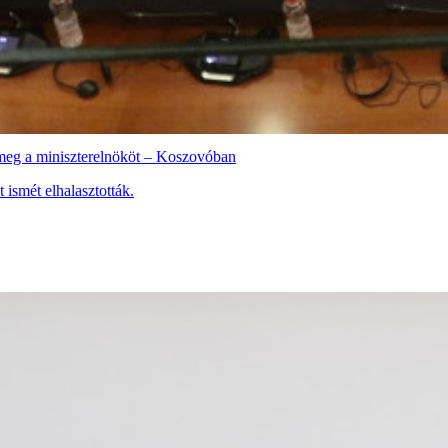
k meg a miniszterelnököt – Koszovóban
 ismét elhalasztották.