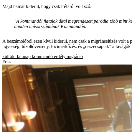
Majd hamar kiderül, hogy csak tréfáról volt szó:
"A kommandói fiatalok által megrendezett paródia több mint ké
minden műsorszámának Kommandón."
A beszámolóból ezen kívül kiderül, nem csak a migránselűzés volt a p
ügyességi tűzoltóverseny, focimérkőzés, és „összecsaptak” a favágók 
külföld
falunap
kommandó
erdély
migráció
Friss