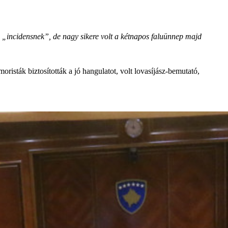
 „incidensnek”, de nagy sikere volt a kétnapos faluünnep majd
sták biztosították a jó hangulatot, volt lovasíjász-bemutató,