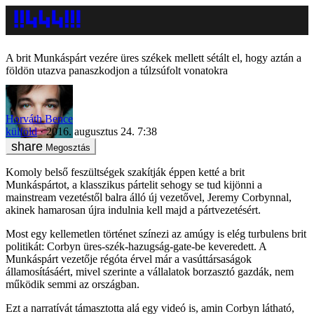
A brit Munkáspárt vezére üres székek mellett sétált el, hogy aztán a
földön utazva panaszkodjon a túlzsúfolt vonatokra
Horváth Bence
külföld
2016. augusztus 24. 7:38
Megosztás
Komoly belső feszültségek szakítják éppen ketté a brit
Munkáspártot, a klasszikus pártelit sehogy se tud kijönni a
mainstream vezetéstől balra álló új vezetővel, Jeremy Corbynnal,
akinek hamarosan újra indulnia kell majd a pártvezetésért.
Most egy kellemetlen történet színezi az amúgy is elég turbulens brit
politikát: Corbyn üres-szék-hazugság-gate-be keveredett. A
Munkáspárt vezetője régóta érvel már a vasúttársaságok
államosításáért, mivel szerinte a vállalatok borzasztó gazdák, nem
működik semmi az országban.
Ezt a narratívát támasztotta alá egy videó is, amin Corbyn látható,