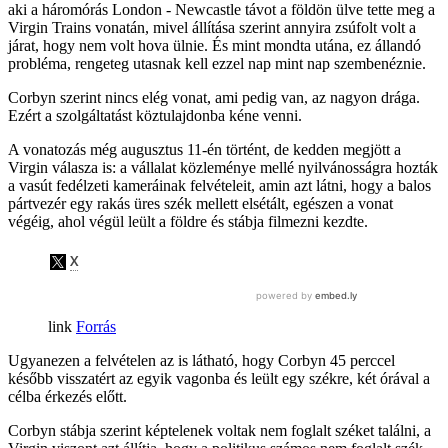
aki a háromórás London - Newcastle távot a földön ülve tette meg a
Virgin Trains vonatán, mivel állítása szerint annyira zsúfolt volt a
járat, hogy nem volt hova ülnie. És mint mondta utána, ez állandó
probléma, rengeteg utasnak kell ezzel nap mint nap szembenéznie.
Corbyn szerint nincs elég vonat, ami pedig van, az nagyon drága.
Ezért a szolgáltatást köztulajdonba kéne venni.
A vonatozás még augusztus 11-én történt, de kedden megjött a
Virgin válasza is: a vállalat közleménye mellé nyilvánosságra hozták
a vasút fedélzeti kameráinak felvételeit, amin azt látni, hogy a balos
pártvezér egy rakás üres szék mellett elsétált, egészen a vonat
végéig, ahol végül leült a földre és stábja filmezni kezdte.
Forrás
Ugyanezen a felvételen az is látható, hogy Corbyn 45 perccel
később visszatért az egyik vagonba és leült egy székre, két órával a
célba érkezés előtt.
Corbyn stábja szerint képtelenek voltak nem foglalt széket találni, a