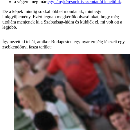
a végére meg már
egy lánykérésnek is szemtanúi lehettünk
.
De a képek mindig sokkal többet mondanak, mint egy
linkgyűjtemény. Ezért tegnap megkértük olvasóinkat, hogy még
utoljára menjenek ki a Szabadság-hídra és küldjék el, mi volt ott a
legjobb.
Így nézett ki tehát, amikor Budapesten egy nyár erejéig létezett
egy
zsebkendőnyi fasza terület: