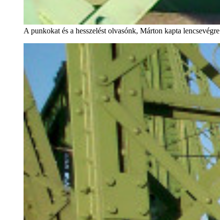
A punkokat és a hesszelést olvasónk, Márton kapta lencsevégre