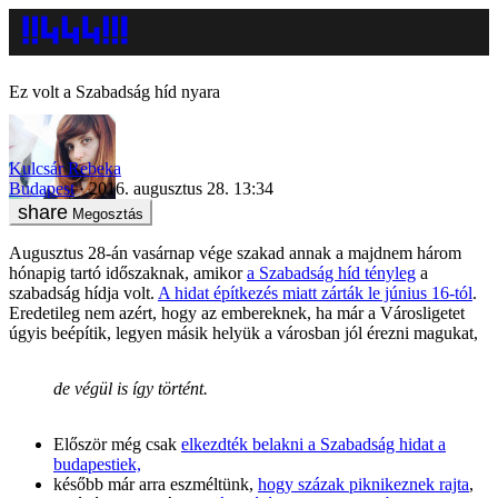
Ez volt a Szabadság híd nyara
Kulcsár Rebeka
Budapest
2016. augusztus 28. 13:34
Megosztás
Augusztus 28-án vasárnap vége szakad annak a majdnem három
hónapig tartó időszaknak, amikor
a Szabadság híd tényleg
a
szabadság hídja volt.
A hidat építkezés miatt zárták le június 16-tól
.
Eredetileg nem azért, hogy az embereknek, ha már a Városligetet
úgyis beépítik, legyen másik helyük a városban jól érezni magukat,
de végül is így történt.
Először még csak
elkezdték belakni a Szabadság hidat a
budapestiek,
később már arra eszméltünk,
hogy százak piknikeznek rajta
,