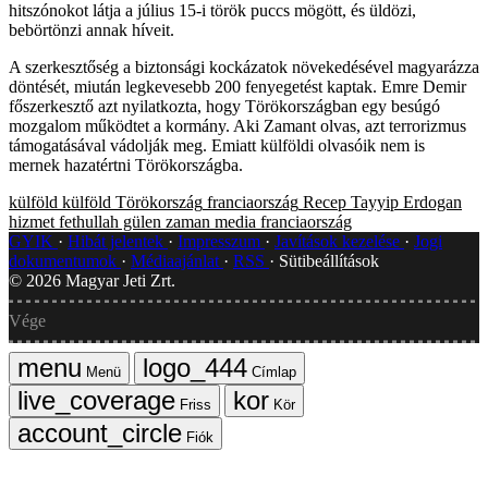
hitszónokot látja a július 15-i török puccs mögött, és üldözi,
bebörtönzi annak híveit.
A szerkesztőség a biztonsági kockázatok növekedésével magyarázza
döntését, miután legkevesebb 200 fenyegetést kaptak. Emre Demir
főszerkesztő azt nyilatkozta, hogy Törökországban egy besúgó
mozgalom működtet a kormány. Aki Zamant olvas, azt terrorizmus
támogatásával vádolják meg. Emiatt külföldi olvasóik nem is
mernek hazatértni Törökországba.
külföld
külföld
Törökország
franciaország
Recep Tayyip Erdogan
hizmet
fethullah gülen
zaman media
franciaország
GYIK
Hibát jelentek
Impresszum
Javítások kezelése
Jogi
dokumentumok
Médiaajánlat
RSS
Sütibeállítások
©
2026
Magyar Jeti Zrt.
Vége
Menü
Címlap
Friss
Kör
Fiók