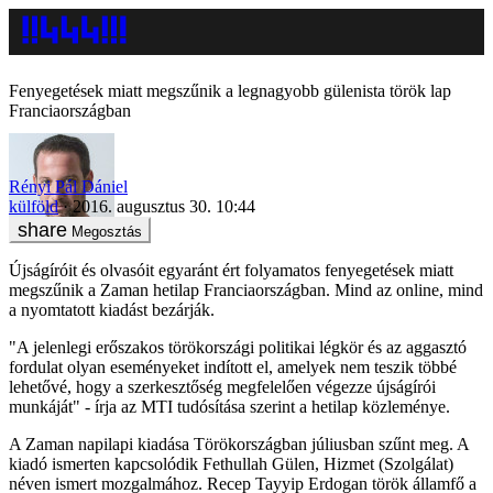
Fenyegetések miatt megszűnik a legnagyobb gülenista török lap
Franciaországban
Rényi Pál Dániel
külföld
2016. augusztus 30. 10:44
Megosztás
Újságíróit és olvasóit egyaránt ért folyamatos fenyegetések miatt
megszűnik a Zaman hetilap Franciaországban. Mind az online, mind
a nyomtatott kiadást bezárják.
"A jelenlegi erőszakos törökországi politikai légkör és az aggasztó
fordulat olyan eseményeket indított el, amelyek nem teszik többé
lehetővé, hogy a szerkesztőség megfelelően végezze újságírói
munkáját" - írja az MTI tudósítása szerint a hetilap közleménye.
A Zaman napilapi kiadása Törökországban júliusban szűnt meg. A
kiadó ismerten kapcsolódik Fethullah Gülen, Hizmet (Szolgálat)
néven ismert mozgalmához. Recep Tayyip Erdogan török államfő a