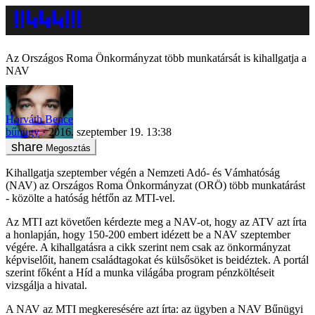
Az Országos Roma Önkormányzat több munkatársát is kihallgatja a
NAV
Horváth Bence
bűnügy
2016. szeptember 19. 13:38
Megosztás
Kihallgatja szeptember végén a Nemzeti Adó- és Vámhatóság
(NAV) az Országos Roma Önkormányzat (ORÖ) több munkatárást
- közölte a hatóság hétfőn az MTI-vel.
Az MTI azt követően kérdezte meg a NAV-ot, hogy az ATV azt írta
a honlapján, hogy 150-200 embert idézett be a NAV szeptember
végére. A kihallgatásra a cikk szerint nem csak az önkormányzat
képviselőit, hanem családtagokat és külsősöket is beidéztek. A portál
szerint főként a Híd a munka világába program pénzköltéseit
vizsgálja a hivatal.
A NAV az MTI megkeresésére azt írta: az ügyben a NAV Bűnügyi