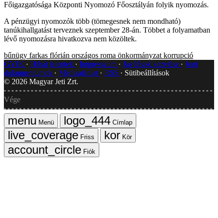
Főigazgatósága Központi Nyomozó Főosztályán folyik nyomozás.
A pénzügyi nyomozók több (tömegesnek nem mondható)
tanúkihallgatást terveznek szeptember 28-án. Többet a folyamatban
lévő nyomozásra hivatkozva nem közöltek.
bűnügy
farkas flórián
országos roma önkormányzat
korrupció
GYIK
Hibát jelentek
Impresszum
Javítások kezelése
Jogi
dokumentumok
Médiaajánlat
RSS
Sütibeállítások
©
2026
Magyar Jeti Zrt.
Vége
Menü
Címlap
Friss
Kör
Fiók