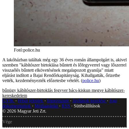
Fotó:police.hu
A lakóházban találtak még egy 36 éves román állampolgárt is, akivel
szemben "kábítószer birtoklása bűntett és lőfegyverrel vagy lőszerrel
visszaélés bűntett elkövetésének megalapozott gyanúja" miatt
eljárást indított a Bajai Rendőrkapitányság. Kihallgatták, őrizetbe
vették, kezdeményezték előzetesbe vételét. (
police.hu
)
bűnügy
kábítószer-birtoklás
fegyver
bács-kiskun megye
kábítószer-
kereskedelem
GYIK
Hibát jelentek
Impresszum
Javítások kezelése
Jogi
dokumentumok
Médiaajánlat
RSS
Sütibeállítások
©
2026
Magyar Jeti Zrt.
Vége