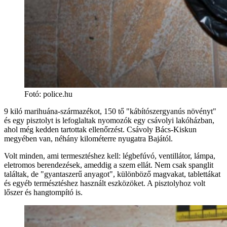
Fotó: police.hu
9 kiló marihuána-származékot, 150 tő "kábítószergyanús növényt"
és egy pisztolyt is lefoglaltak nyomozók egy csávolyi lakóházban,
ahol még kedden tartottak ellenőrzést. Csávoly Bács-Kiskun
megyében van, néhány kilométerre nyugatra Bajától.
Volt minden, ami termesztéshez kell: légbefúvó, ventillátor, lámpa,
eletromos berendezések, ameddig a szem ellát. Nem csak spanglit
találtak, de "gyantaszerű anyagot", különböző magvakat, tablettákat
és egyéb természtéshez használt eszközöket. A pisztolyhoz volt
lőszer és hangtompító is.