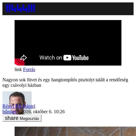
Forrás
Nagyon sok füvet és egy hangtompítós pisztolyt talált a rendőrség
egy csávolyi házban
Rényi Pál Dániel
bűnügy
2016. október 6. 10:26
Megosztás