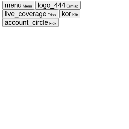
Menü
Címlap
Friss
Kör
Fiók