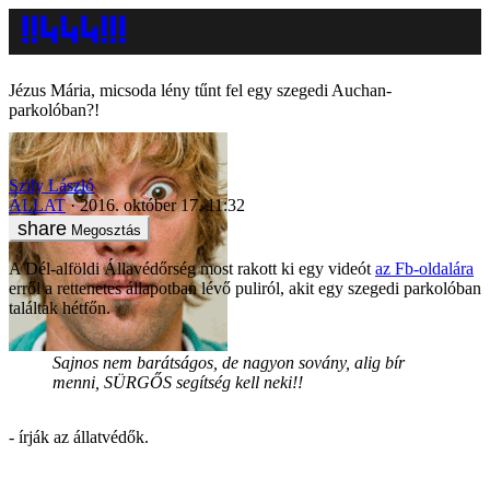
Jézus Mária, micsoda lény tűnt fel egy szegedi Auchan-
parkolóban?!
Szily László
ÁLLAT
2016. október 17. 11:32
Megosztás
A Dél-alföldi Állavédőrség most rakott ki egy videót
az Fb-oldalára
erről a rettenetes állapotban lévő puliról, akit egy szegedi parkolóban
találtak hétfőn.
Sajnos nem barátságos, de nagyon sovány, alig bír
menni, SÜRGŐS segítség kell neki!!
- írják az állatvédők.