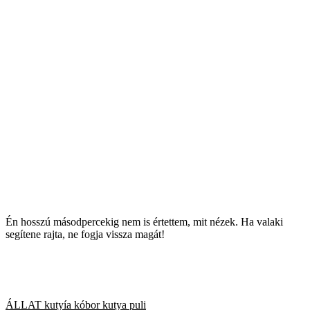
Én hosszú másodpercekig nem is értettem, mit nézek. Ha valaki
segítene rajta, ne fogja vissza magát!
ÁLLAT
kutyía
kóbor kutya
puli