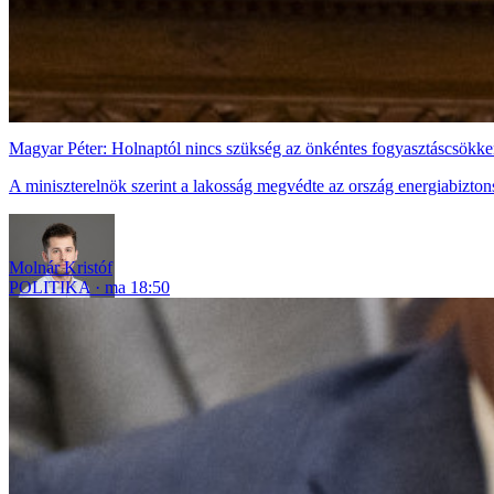
Magyar Péter: Holnaptól nincs szükség az önkéntes fogyasztáscsökke
A miniszterelnök szerint a lakosság megvédte az ország energiabizton
Molnár Kristóf
POLITIKA
ma 18:50