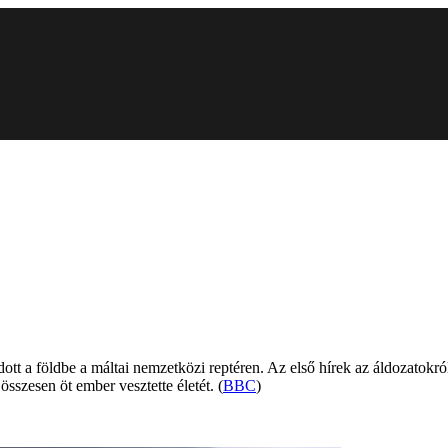
ódott a földbe a máltai nemzetközi reptéren. Az első hírek az áldozatokró
szesen öt ember vesztette életét. (
BBC
)