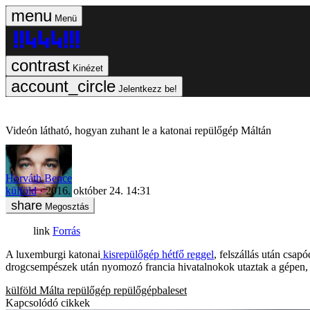
Menü
Kinézet
Jelentkezz be!
Videón látható, hogyan zuhant le a katonai repülőgép Máltán
Horváth Bence
külföld
2016. október 24. 14:31
Megosztás
Forrás
A luxemburgi katonai
kisrepülőgép hétfő reggel
, felszállás után csap
drogcsempészek után nyomozó francia hivatalnokok utaztak a gépen, ös
külföld
Málta
repülőgép
repülőgépbaleset
Kapcsolódó cikkek