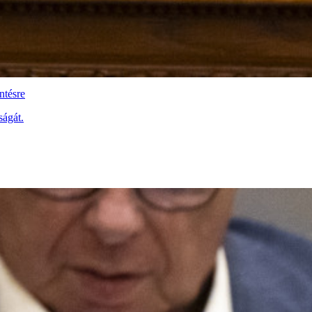
ntésre
ságát.