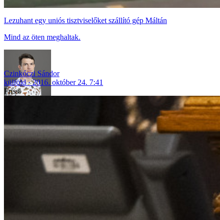
Lezuhant egy uniós tisztviselőket szállító gép Máltán
Mind az öten meghaltak.
Czinkóczi Sándor
külföld
2016. október 24. 7:41
Friss