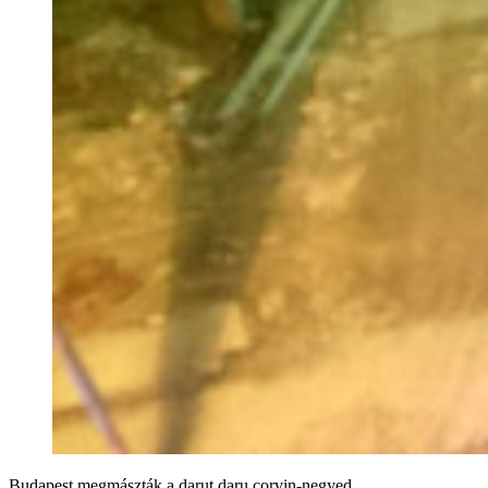
Budapest
megmászták a darut
daru
corvin-negyed