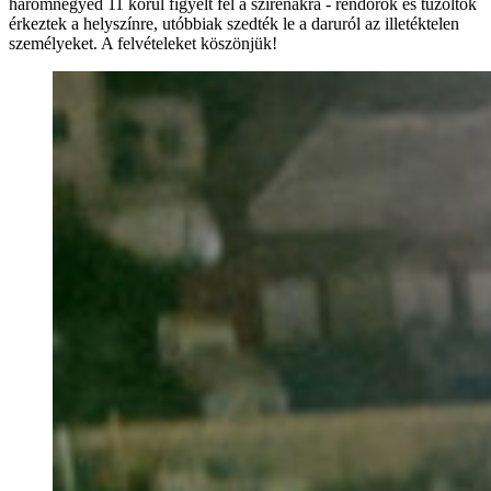
háromnegyed 11 körül figyelt fel a szirénákra - rendőrök és tűzoltók
érkeztek a helyszínre, utóbbiak szedték le a daruról az illetéktelen
személyeket. A felvételeket köszönjük!