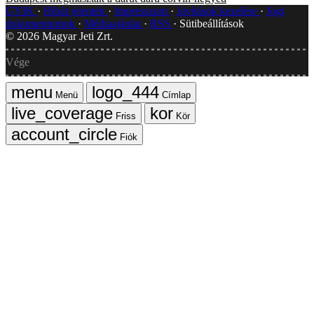
GYIK
Hibát jelentek
Impresszum
Javítások kezelése
Jogi
dokumentumok
Médiaajánlat
RSS
Sütibeállítások
©
2026
Magyar Jeti Zrt.
Vége
Menü
Címlap
Friss
Kör
Fiók