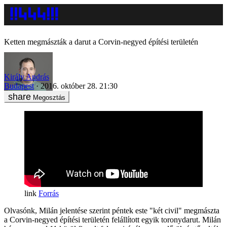
Ketten megmászták a darut a Corvin-negyed építési területén
Király András
Budapest
2016. október 28. 21:30
Megosztás
Forrás
Olvasónk, Milán jelentése szerint péntek este "két civil" megmászta
a Corvin-negyed építési területén felállított egyik toronydarut. Milán