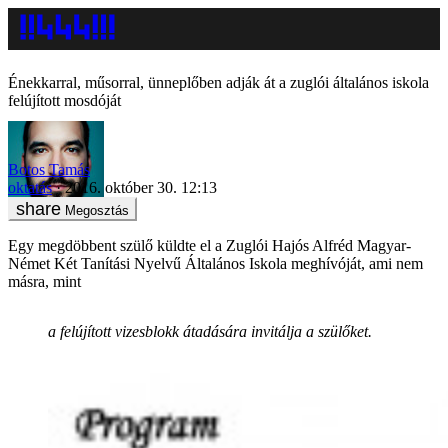
Énekkarral, műsorral, ünneplőben adják át a zuglói általános iskola
felújított mosdóját
Botos Tamás
oktatás
2016. október 30. 12:13
Megosztás
Egy megdöbbent szülő küldte el a Zuglói Hajós Alfréd Magyar-
Német Két Tanítási Nyelvű Általános Iskola meghívóját, ami nem
másra, mint
a felújított vizesblokk átadására invitálja a szülőket.