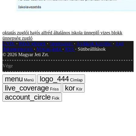
oktatás
zuglói hajós alfréd általános iskola
ünneplő
vizes blokk
ünnepség
zugló
GYIK
Hibát jelentek
Impresszum
Javítások kezelése
Jogi
dokumentumok
Médiaajánlat
RSS
Sütibeállítások
©
2026
Magyar Jeti Zrt.
Vége
Menü
Címlap
Friss
Kör
Fiók