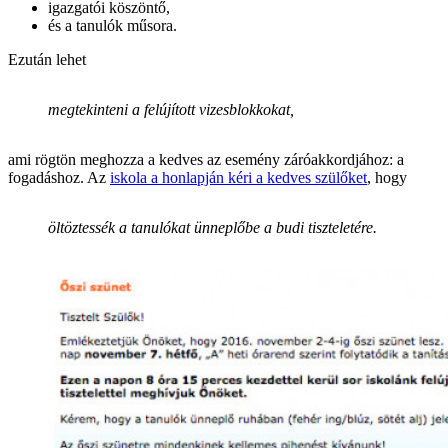
igazgatói köszöntő,
és a tanulók műsora.
Ezután lehet
megtekinteni a felújított vizesblokkokat,
ami rögtön meghozza a kedves az esemény záróakkordjához: a
fogadáshoz. Az
iskola a honlapján kéri a kedves szülőket
, hogy
öltöztessék a tanulókat ünneplőbe a budi tiszteletére.