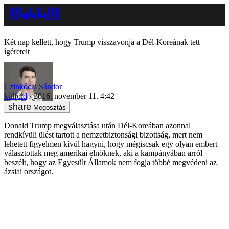
Két nap kellett, hogy Trump visszavonja a Dél-Koreának tett
ígéreteit
Czinkóczi Sándor
külföld
2016. november 11. 4:42
Megosztás
Donald Trump megválasztása után Dél-Koreában azonnal
rendkívüli ülést tartott a nemzetbiztonsági bizottság, mert nem
lehetett figyelmen kívül hagyni, hogy mégiscsak egy olyan embert
választottak meg amerikai elnöknek, aki a kampányában arról
beszélt, hogy az Egyesült Államok nem fogja többé megvédeni az
ázsiai országot.