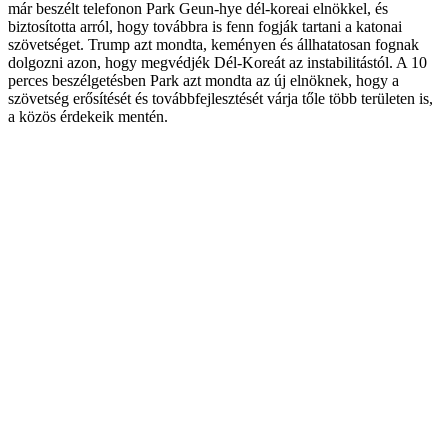
már beszélt telefonon Park Geun-hye dél-koreai elnökkel, és
biztosította arról, hogy továbbra is fenn fogják tartani a katonai
szövetséget. Trump azt mondta, keményen és állhatatosan fognak
dolgozni azon, hogy megvédjék Dél-Koreát az instabilitástól. A 10
perces beszélgetésben Park azt mondta az új elnöknek, hogy a
szövetség erősítését és továbbfejlesztését várja tőle több területen is,
a közös érdekeik mentén.