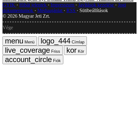
GYIK
Hibát jelentek
Impresszum
Javítások kezelése
Jogi
dokumentumok
Médiaajánlat
RSS
Sütibeállítások
©
2026
Magyar Jeti Zrt.
Vége
Menü
Címlap
Friss
Kör
Fiók