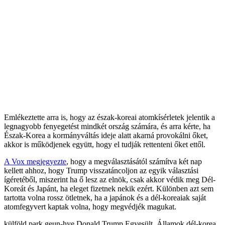
Emlékeztette arra is, hogy az észak-koreai atomkísérletek jelentik a
legnagyobb fenyegetést mindkét ország számára, és arra kérte, ha
Észak-Korea a kormányváltás ideje alatt akarná provokálni őket,
akkor is működjenek együtt, hogy el tudják rettenteni őket ettől.
A Vox megjegyezte
, hogy a megválasztásától számítva két nap
kellett ahhoz, hogy Trump visszatáncoljon az egyik választási
ígéretéből, miszerint ha ő lesz az elnök, csak akkor védik meg Dél-
Koreát és Japánt, ha eleget fizetnek nekik ezért. Különben azt sem
tartotta volna rossz ötletnek, ha a japánok és a dél-koreaiak saját
atomfegyvert kaptak volna, hogy megvédjék magukat.
külföld
park geun-hye
Donald Trump
Egyesült_Államok
dél-korea