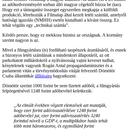
az adókedvezményért sorban álló magyar cégektől húzza be (tao).
Hogy ezt a támogatási összeget egyszerűen megkapja a külföldi
produkció, létrehozták a Filmalap által kezelt letéti számlát, amelyről
hatósági igazolás (NMHH) esetén kiutalható a kívánt összeg. Ez
tehát végülis egy „technikai számla”.
Kérdés persze, hogy ez mekkora biznisz az országnak. A kormány
szerint nagyon is az.
Mivel a filmgyártásra (is) fordítható taopénzek áramlásáról, és ennek
a bizonyos letéti számlának a mindenkori állapotáról, az ott
parkoltatott milliárdokról a nyilvánosság vajmi keveset tudhat,
kénytelenek vagyunk Rogán Antal propagandaminiszter és a
parlamenti vitán a törvénymódosítás vitáját felvezető Dömötör
Csaba államtitkár
állításaira
hagyatkozni:
Dömötör szerint 1000 forint be nem fizetett adóból, a filmgyártás
felpörgetésével 1248 forint adóbevétel keletkezik:
„Az elmúlt években végzett elemzések azt mutatják,
hogy ezer forint adóvisszatérítésre 1248 forint
adóbevétel jut, ezer forint adóvisszatérítés 3240
forinttal növeli a GDP‑t, a multiplikátor hatás tehát
több mint háromszoros, és egymilliárd forint