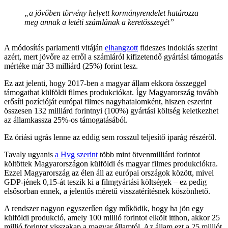
„a jövőben törvény helyett kormányrendelet határozza
meg annak a letéti számlának a keretösszegét”
A módosítás parlamenti vitáján
elhangzott
fideszes indoklás szerint
azért, mert jövőre az erről a számláról kifizetendő gyártási támogatás
mértéke már 33 milliárd (25%) forint lesz.
Ez azt jelenti, hogy 2017-ben a magyar állam ekkora összeggel
támogathat külföldi filmes produkciókat. Így Magyarország tovább
erősíti pozícióját európai filmes nagyhatalomként, hiszen eszerint
összesen 132 milliárd forintnyi (100%) gyártási költség keletkezhet
az államkassza 25%-os támogatásából.
Ez óriási ugrás lenne az eddig sem rosszul teljesítő iparág részéről.
Tavaly ugyanis
a Hvg szerint
több mint ötvenmilliárd forintot
költöttek Magyarországon külföldi és magyar filmes produkciókra.
Ezzel Magyarország az élen áll az európai országok között, mivel
GDP-jének 0,15-át teszik ki a filmgyártási költségek – ez pedig
elsősorban ennek, a jelentős méretű visszatérítésnek köszönhető.
A rendszer nagyon egyszerűen úgy működik, hogy ha jön egy
külföldi produkció, amely 100 millió forintot elkölt itthon, akkor 25
millió forintot visszakap a magyar államtól. Az állam ezt a 25 milliót