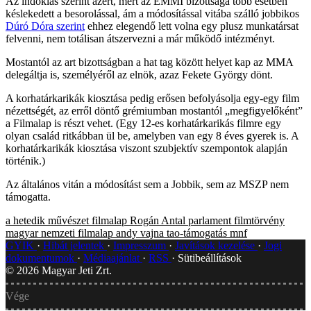
Az indoklás szerint azért, mert az EMMI bizottsága több esetben
késlekedett a besorolással, ám a módosítással vitába szálló jobbikos
Dúró Dóra szerint
ehhez elegendő lett volna egy plusz munkatársat
felvenni, nem totálisan átszervezni a már működő intézményt.
Mostantól az art bizottságban a hat tag között helyet kap az MMA
delegáltja is, személyéről az elnök, azaz Fekete György dönt.
A korhatárkarikák kiosztása pedig erősen befolyásolja egy-egy film
nézettségét, az erről döntő grémiumban mostantól „megfigyelőként”
a Filmalap is részt vehet. (Egy 12-es korhatárkarikás filmre egy
olyan család ritkábban ül be, amelyben van egy 8 éves gyerek is. A
korhatárkarikák kiosztása viszont szubjektív szempontok alapján
történik.)
Az általános vitán a módosítást sem a Jobbik, sem az MSZP nem
támogatta.
a hetedik művészet
filmalap
Rogán Antal
parlament
filmtörvény
magyar nemzeti filmalap
andy vajna
tao-támogatás
mnf
GYIK
Hibát jelentek
Impresszum
Javítások kezelése
Jogi
dokumentumok
Médiaajánlat
RSS
Sütibeállítások
©
2026
Magyar Jeti Zrt.
Vége