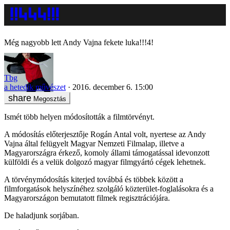
Még nagyobb lett Andy Vajna fekete luka!!!4!
Tbg
a hetedik művészet
2016. december 6. 15:00
Megosztás
Ismét több helyen módosították a filmtörvényt.
A módosítás előterjesztője Rogán Antal volt, nyertese az Andy
Vajna által felügyelt Magyar Nemzeti Filmalap, illetve a
Magyarországra érkező, komoly állami támogatással idevonzott
külföldi és a velük dolgozó magyar filmgyártó cégek lehetnek.
A törvénymódosítás kiterjed továbbá és többek között a
filmforgatások helyszínéhez szolgáló közterület-foglalásokra és a
Magyarországon bemutatott filmek regisztrációjára.
De haladjunk sorjában.