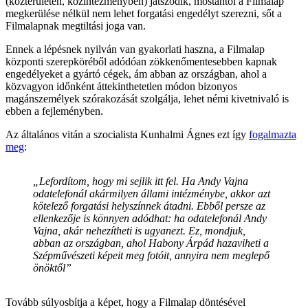
(közterületen, közintézményben) játszódik, mostantól a Filmalap
megkerülése nélkül nem lehet forgatási engedélyt szerezni, sőt a
Filmalapnak megtiltási joga van.
Ennek a lépésnek nyilván van gyakorlati haszna, a Filmalap
központi szerepköréből adódóan zökkenőmentesebben kapnak
engedélyeket a gyártó cégek, ám abban az országban, ahol a
közvagyon időnként áttekinthetetlen módon bizonyos
magánszemélyek szórakozását szolgálja, lehet némi kivetnivaló is
ebben a fejleményben.
Az általános vitán a szocialista Kunhalmi Ágnes ezt így
fogalmazta
meg
:
„Lefordítom, hogy mi sejlik itt fel. Ha Andy Vajna
odatelefonál akármilyen állami intézménybe, akkor azt
kötelező forgatási helyszínnek átadni. Ebből persze az
ellenkezője is könnyen adódhat: ha odatelefonál Andy
Vajna, akár nehezítheti is ugyanezt. Ez, mondjuk,
abban az országban, ahol Habony Árpád hazaviheti a
Szépművészeti képeit meg fotóit, annyira nem meglepő
önöktől”
Tovább súlyosbítja a képet, hogy a Filmalap döntésével