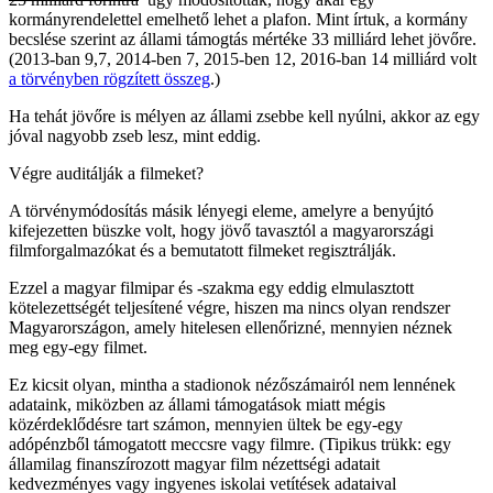
kormányrendelettel emelhető lehet a plafon. Mint írtuk, a kormány
becslése szerint az állami támogtás mértéke 33 milliárd lehet jövőre.
(2013-ban 9,7, 2014-ben 7, 2015-ben 12, 2016-ban 14 milliárd volt
a törvényben rögzített összeg
.)
Ha tehát jövőre is mélyen az állami zsebbe kell nyúlni, akkor az egy
jóval nagyobb zseb lesz, mint eddig.
Végre auditálják a filmeket?
A törvénymódosítás másik lényegi eleme, amelyre a benyújtó
kifejezetten büszke volt, hogy jövő tavasztól a magyarországi
filmforgalmazókat és a bemutatott filmeket regisztrálják.
Ezzel a magyar filmipar és -szakma egy eddig elmulasztott
kötelezettségét teljesítené végre, hiszen ma nincs olyan rendszer
Magyarországon, amely hitelesen ellenőrizné, mennyien néznek
meg egy-egy filmet.
Ez kicsit olyan, mintha a stadionok nézőszámairól nem lennének
adataink, miközben az állami támogatások miatt mégis
közérdeklődésre tart számon, mennyien ültek be egy-egy
adópénzből támogatott meccsre vagy filmre. (Tipikus trükk: egy
államilag finanszírozott magyar film nézettségi adatait
kedvezményes vagy ingyenes iskolai vetítések adataival