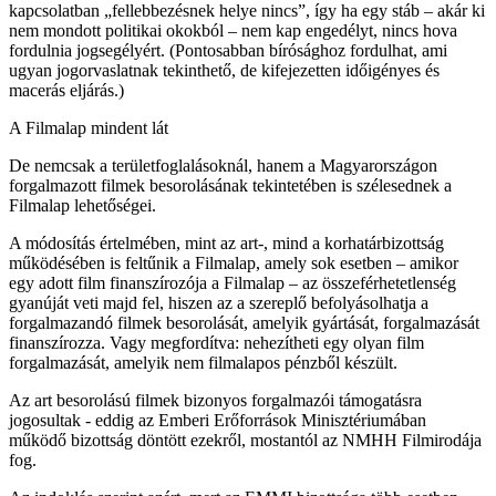
kapcsolatban „fellebbezésnek helye nincs”, így ha egy stáb – akár ki
nem mondott politikai okokból – nem kap engedélyt, nincs hova
fordulnia jogsegélyért. (Pontosabban bírósághoz fordulhat, ami
ugyan jogorvaslatnak tekinthető, de kifejezetten időigényes és
macerás eljárás.)
A Filmalap mindent lát
De nemcsak a területfoglalásoknál, hanem a Magyarországon
forgalmazott filmek besorolásának tekintetében is szélesednek a
Filmalap lehetőségei.
A módosítás értelmében, mint az art-, mind a korhatárbizottság
működésében is feltűnik a Filmalap, amely sok esetben – amikor
egy adott film finanszírozója a Filmalap – az összeférhetetlenség
gyanúját veti majd fel, hiszen az a szereplő befolyásolhatja a
forgalmazandó filmek besorolását, amelyik gyártását, forgalmazását
finanszírozza. Vagy megfordítva: nehezítheti egy olyan film
forgalmazását, amelyik nem filmalapos pénzből készült.
Az art besorolású filmek bizonyos forgalmazói támogatásra
jogosultak - eddig az Emberi Erőforrások Minisztériumában
működő bizottság döntött ezekről, mostantól az NMHH Filmirodája
fog.