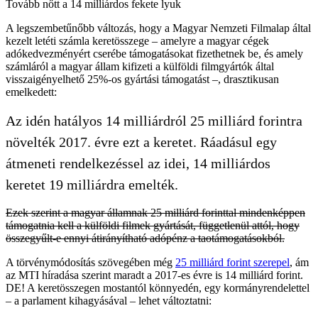
Tovább nőtt a 14 milliárdos fekete lyuk
A legszembetűnőbb változás, hogy a Magyar Nemzeti Filmalap által
kezelt letéti számla keretösszege – amelyre a magyar cégek
adókedvezményért cserébe támogatásokat fizethetnek be, és amely
számláról a magyar állam kifizeti a külföldi filmgyártók által
visszaigényelhető 25%-os gyártási támogatást –, drasztikusan
emelkedett:
Az idén hatályos 14 milliárdról 25 milliárd forintra
növelték 2017. évre ezt a keretet. Ráadásul egy
átmeneti rendelkezéssel az idei, 14 milliárdos
keretet 19 milliárdra emelték.
Ezek szerint a magyar államnak 25 milliárd forinttal mindenképpen
támogatnia kell a külföldi filmek gyártását, függetlenül attól, hogy
összegyűlt-e ennyi átirányítható adópénz a taotámogatásokból.
A törvénymódosítás szövegében még
25 milliárd forint szerepel
, ám
az MTI híradása szerint maradt a 2017-es évre is 14 milliárd forint.
DE! A keretösszegen mostantól könnyedén, egy kormányrendelettel
– a parlament kihagyásával – lehet változtatni: