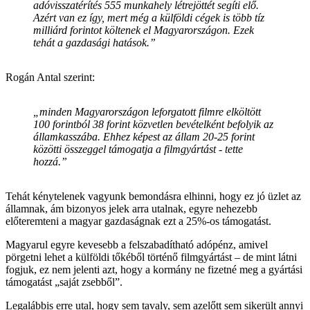
adóvisszatérítés 555 munkahely létrejöttét segíti elő.
Azért van ez így, mert még a külföldi cégek is több tíz
milliárd forintot költenek el Magyarországon. Ezek
tehát a gazdasági hatások.”
Rogán Antal szerint:
„minden Magyarországon leforgatott filmre elköltött
100 forintból 38 forint közvetlen bevételként befolyik az
államkasszába. Ehhez képest az állam 20-25 forint
közötti összeggel támogatja a filmgyártást - tette
hozzá.”
Tehát kénytelenek vagyunk bemondásra elhinni, hogy ez jó üzlet az
államnak, ám bizonyos jelek arra utalnak, egyre nehezebb
előteremteni a magyar gazdaságnak ezt a 25%-os támogatást.
Magyarul egyre kevesebb a felszabadítható adópénz, amivel
pörgetni lehet a külföldi tőkéből történő filmgyártást – de mint látni
fogjuk, ez nem jelenti azt, hogy a kormány ne fizetné meg a gyártási
támogatást „saját zsebből”.
Legalábbis erre utal, hogy sem tavaly, sem azelőtt sem sikerült annyi