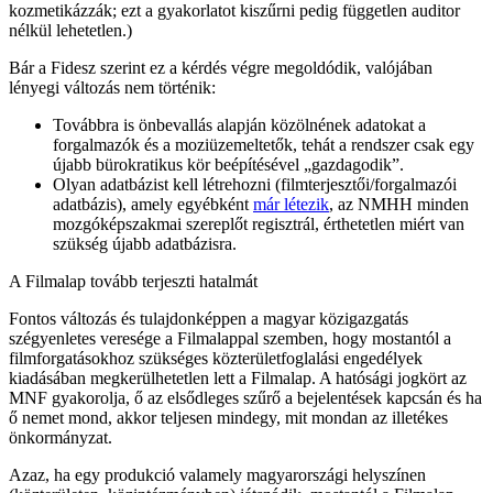
kozmetikázzák; ezt a gyakorlatot kiszűrni pedig független auditor
nélkül lehetetlen.)
Bár a Fidesz szerint ez a kérdés végre megoldódik, valójában
lényegi változás nem történik:
Továbbra is önbevallás alapján közölnének adatokat a
forgalmazók és a moziüzemeltetők, tehát a rendszer csak egy
újabb bürokratikus kör beépítésével „gazdagodik”.
Olyan adatbázist kell létrehozni (filmterjesztői/forgalmazói
adatbázis), amely egyébként
már létezik
, az NMHH minden
mozgóképszakmai szereplőt regisztrál, érthetetlen miért van
szükség újabb adatbázisra.
A Filmalap tovább terjeszti hatalmát
Fontos változás és tulajdonképpen a magyar közigazgatás
szégyenletes veresége a Filmalappal szemben, hogy mostantól a
filmforgatásokhoz szükséges közterületfoglalási engedélyek
kiadásában megkerülhetetlen lett a Filmalap. A hatósági jogkört az
MNF gyakorolja, ő az elsődleges szűrő a bejelentések kapcsán és ha
ő nemet mond, akkor teljesen mindegy, mit mondan az illetékes
önkormányzat.
Azaz, ha egy produkció valamely magyarországi helyszínen