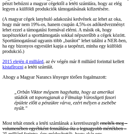
pénzt behúzni a magyar cégektől a letéti számlára, hogy az elég
legyen a külföldi produkciók támogatásának kifizetésére.
(A magyar cégek lanyhuló adakozási kedvének az lehet az oka,
hogy már nem 19%-os, hanem csupán 4,5%-os adókedvezményt
lehet ezzel a támogatási formával elérni. A másik ok, hogy
taopénzekkel a sporttámogatás sokkal népszerűbb a cégek között.
Sporttámogatással ugyanis több „barátot” lehet találni a NER-ben,
ha egy bizonyos egyesület kapja a taopénzt, minha egy külföldi
produkció.)
2015 elején 4 milliárd
, az év végén már 8 milliárd forinttal kellett
kistafírozni
a letéti számlát.
Ahogy a Magyar Narancs lényegre törően fogalmazott:
„Orbán Viktor mégsem hagyhatta, hogy az amerikai
stúdiók ott toporogjanak a Filmalap Városligeti fasori
épülete előtt a pénzükre várva, ezért mélyen a zsebébe
nyúlt.”
Most tehát ennek a letéti számlának a keretösszegét
emelték meg –
volumenében egyébként fennállása óta a legnagyobb mértékben –
25 milliárd forintra
úgy módosították, hogy akár egy