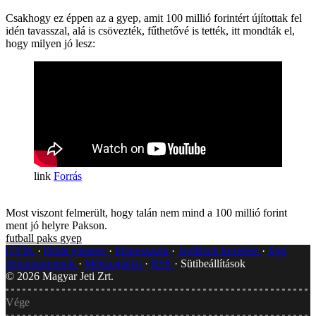
Csakhogy ez éppen az a gyep, amit 100 millió forintért újítottak fel
idén tavasszal, alá is csövezték, fűthetővé is tették, itt mondták el,
hogy milyen jó lesz:
Forrás
Most viszont felmerült, hogy talán nem mind a 100 millió forint
ment jó helyre Pakson.
futball
paks
gyep
GYIK
Hibát jelentek
Impresszum
Javítások kezelése
Jogi
dokumentumok
Médiaajánlat
RSS
Sütibeállítások
©
2026
Magyar Jeti Zrt.
Vége