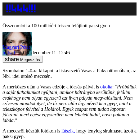
Összeomlott a 100 millióért frissen felújított paksi gyep
Magyari Péter
futball
2016. december 11. 12:46
Megosztás
Szombaton 1-0-ra kikapott a listavezető Vasas a Paks otthonában, az
Nb1 idei utolsó meccsén.
A mérkőzés után a Vasas edzője a tócsás pályát is
okolta
: "
Próbáltuk
a saját futballunkat nyújtani, amikor hátrányba kerültünk, felállni,
csakhogy nem olyan egyszerű ezt ilyen pályán megvalósítani. Nem
szívesen mondok ilyet, de tíz perc után úgy nézett ki a gyep, mint a
teleszkópos felvétel a Holdról. Egyik csapat sem tudott laposan
játszani, mert egész egyszerűen nem lehetett tudni, hova pattan a
labda."
A meccsről készült fotókon is
látszik,
hogy tényleg siralmasra ázott a
paksi gyep.