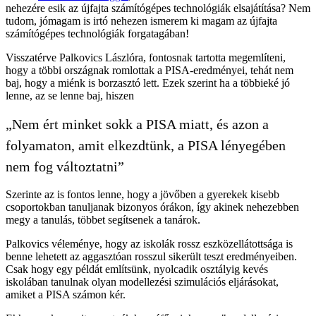
nehezére esik az újfajta számítógépes technológiák elsajátítása? Nem
tudom, jómagam is irtó nehezen ismerem ki magam az újfajta
számítógépes technológiák forgatagában!
Visszatérve Palkovics Lászlóra, fontosnak tartotta megemlíteni,
hogy a többi országnak romlottak a PISA-eredményei, tehát nem
baj, hogy a miénk is borzasztó lett. Ezek szerint ha a többieké jó
lenne, az se lenne baj, hiszen
„Nem ért minket sokk a PISA miatt, és azon a
folyamaton, amit elkezdtünk, a PISA lényegében
nem fog változtatni”
Szerinte az is fontos lenne, hogy a jövőben a gyerekek kisebb
csoportokban tanuljanak bizonyos órákon, így akinek nehezebben
megy a tanulás, többet segítsenek a tanárok.
Palkovics véleménye, hogy az iskolák rossz eszközellátottsága is
benne lehetett az aggasztóan rosszul sikerült teszt eredményeiben.
Csak hogy egy példát említsünk, nyolcadik osztályig kevés
iskolában tanulnak olyan modellezési szimulációs eljárásokat,
amiket a PISA számon kér.