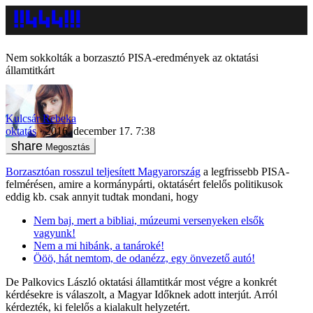
Nem sokkolták a borzasztó PISA-eredmények az oktatási
államtitkárt
Kulcsár Rebeka
oktatás
2016. december 17. 7:38
Megosztás
Borzasztóan rosszul teljesített Magyarország
a legfrissebb PISA-
felmérésen, amire a kormánypárti, oktatásért felelős politikusok
eddig kb. csak annyit tudtak mondani, hogy
Nem baj, mert a bibliai, múzeumi versenyeken elsők
vagyunk!
Nem a mi hibánk, a tanároké!
Ööö, hát nemtom, de odanézz, egy önvezető autó!
De Palkovics László oktatási államtitkár most végre a konkrét
kérdésekre is válaszolt, a Magyar Időknek adott interjút. Arról
kérdezték, ki felelős a kialakult helyzetért.