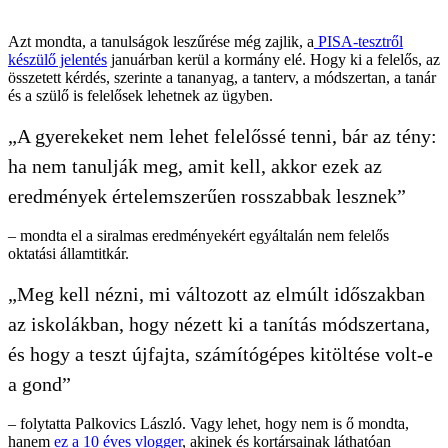
Azt mondta, a tanulságok leszűrése még zajlik, a
PISA-tesztről
készülő jelentés
januárban kerül a kormány elé. Hogy ki a felelős, az
összetett kérdés, szerinte a tananyag, a tanterv, a módszertan, a tanár
és a szülő is felelősek lehetnek az ügyben.
„A gyerekeket nem lehet felelőssé tenni, bár az tény:
ha nem tanulják meg, amit kell, akkor ezek az
eredmények értelemszerűen rosszabbak lesznek”
– mondta el a siralmas eredményekért egyáltalán nem felelős
oktatási államtitkár.
„Meg kell nézni, mi változott az elmúlt időszakban
az iskolákban, hogy nézett ki a tanítás módszertana,
és hogy a teszt újfajta, számítógépes kitöltése volt-e
a gond”
– folytatta Palkovics László. Vagy lehet, hogy nem is ő mondta,
hanem
ez a 10 éves vlogger
, akinek és kortársainak láthatóan