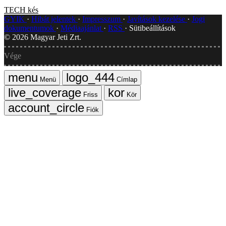
TECH
kés
GYIK
Hibát jelentek
Impresszum
Javítások kezelése
Jogi
dokumentumok
Médiaajánlat
RSS
Sütibeállítások
©
2026
Magyar Jeti Zrt.
Vége
Menü
Címlap
Friss
Kör
Fiók