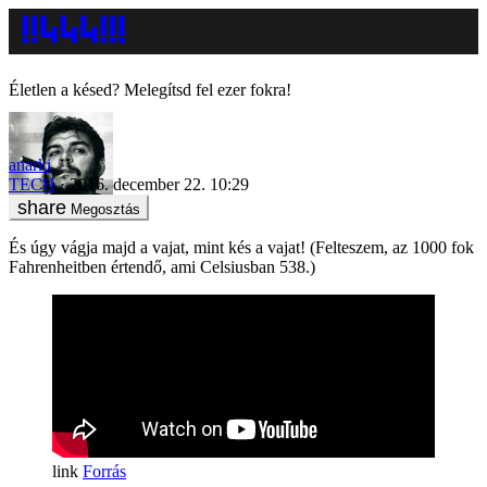
Életlen a késed? Melegítsd fel ezer fokra!
anarki
TECH
2016. december 22. 10:29
Megosztás
És úgy vágja majd a vajat, mint kés a vajat! (Felteszem, az 1000 fok
Fahrenheitben értendő, ami Celsiusban 538.)
Forrás