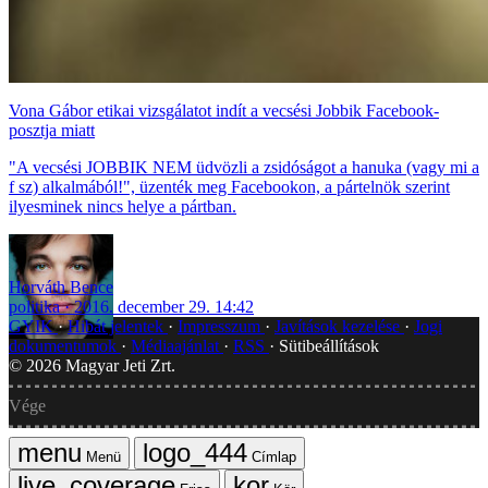
Vona Gábor etikai vizsgálatot indít a vecsési Jobbik Facebook-
posztja miatt
"A vecsési JOBBIK NEM üdvözli a zsidóságot a hanuka (vagy mi a
f sz) alkalmából!", üzenték meg Facebookon, a pártelnök szerint
ilyesminek nincs helye a pártban.
Horváth Bence
politika
2016. december 29. 14:42
GYIK
Hibát jelentek
Impresszum
Javítások kezelése
Jogi
dokumentumok
Médiaajánlat
RSS
Sütibeállítások
©
2026
Magyar Jeti Zrt.
Vége
Menü
Címlap