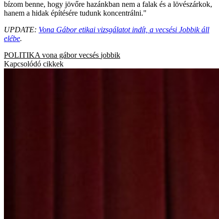
bízom benne, hogy jövőre hazánkban nem a falak és a lövészárkok,
hanem a hidak építésére tudunk koncentrálni."
UPDATE:
Vona Gábor etikai vizsgálatot indít, a vecsési Jobbik áll
elébe
.
POLITIKA
vona gábor
vecsés
jobbik
Kapcsolódó cikkek