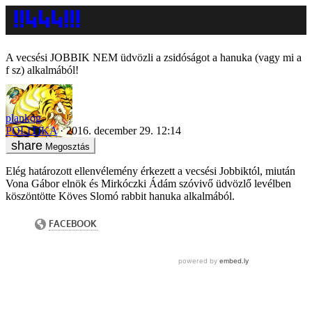
A vecsési JOBBIK NEM üdvözli a zsidóságot a hanuka (vagy mi a
f sz) alkalmából!
plankog
POLITIKA
2016. december 29. 12:14
Megosztás
Elég határozott ellenvélemény érkezett a vecsési Jobbiktól, miután
Vona Gábor elnök és Mirkóczki Ádám szóvivő üdvözlő levélben
köszöntötte Köves Slomó rabbit hanuka alkalmából.