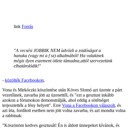
Forrás
"A vecsési JOBBIK NEM üdvözli a zsidóságot a
hanuka (vagy mi a f sz) alkalmából! Ha valakinek
mégis ilyen eszement ötlete támadna,attól szervezetünk
elhatárolódik!"
-
közölték Facebookon
.
Vona és Mirkóczki köszöntése után Köves Slomó azt üzente a párt
vezetőinek, zavarba jött az üzenettől, és "ezt a gesztust inkább
azokon a fórumokon demonstrálják, ahol eddig a sötétséget
terjesztették a fény helyett". Erre
Vona a Facebookon válaszolt
, és
azt írta, fordított esetben nem jött volna zavarba, és azt mondta volna
a rabbinak:
”Köszönöm kedves gesztusát! Én is áldott ünnepeket kívánok, és