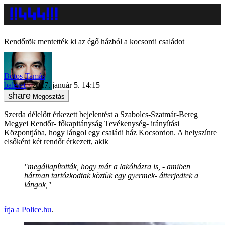
Rendőrök mentették ki az égő házból a kocsordi családot
Botos Tamás
baleset
2017. január 5. 14:15
Megosztás
Szerda délelőtt érkezett bejelentést a Szabolcs-Szatmár-Bereg
Megyei Rendőr- főkapitányság Tevékenység- irányítási
Központjába, hogy lángol egy családi ház Kocsordon. A helyszínre
elsőként két rendőr érkezett, akik
"megállapították, hogy már a lakóházra is, - amiben
hárman tartózkodtak köztük egy gyermek- átterjedtek a
lángok,"
írja a Police.hu
.