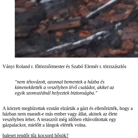
Ványi Roland r. főtörzsőrmester és Szabó Elemér r. törzszászlós
"nem tétovázott, azonnal bementek a házba és
kimenekítették a veszélyben lévő családot, akiket az
egyik szomszédnál helyeztek biztonságba."
A körzeti megbízottak ezután elzárták a gázt és ellenőrizték, hogy a
házban nem maradt-e más ember vagy állat, akinek az élete
veszélyben lehet. A teraszról még időben eltávolítottak egy
gázpalackot, mielőtt a lángok elérték volna.
baleset
rendőr
tűz
kocsord
hősök?