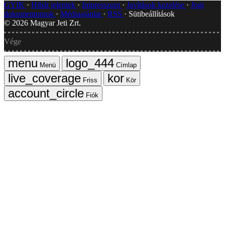
GYIK
Hibát jelentek
Impresszum
Javítások kezelése
Jogi
dokumentumok
Médiaajánlat
RSS
Sütibeállítások
©
2026
Magyar Jeti Zrt.
Vége
Menü
Címlap
Friss
Kör
Fiók