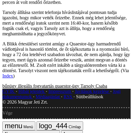
percen át volt rendőri őrizetben.
Tarsoly állítása szerint telefonja híváslistájával pontosan tudja
igazolni, hogy mikor vették őrizetbe. Ennek még lehet jelentősége,
mert a rendőrségi iratok szerint nem 16:40-kor, hanem később
fogták csak el, vagyis Tarsoly azt is állítja, hogy a rendőrség
meghamisíthatta a jegyzőkönyvet.
A Blikk értesülései szerint amúgy a Quaestor-ügy harmadrendű
vádlottjával is hasonló történt, de őt tájékoztatta is a nyomozási bíró,
hogy a 72 óra leteltével szabadon távozhat, de nem ajánlja, hogy így
tegyen, mert úgyis azonnal őrizetbe veszik, amint megvan a döntés
az előzetesről. M. Zsolt ezért inkább a tárgyalóteremben várta ki a
döntést. Tarsolyt viszont nem tájékoztatták erről a lehetőségről. (Via
Index
)
bűnügy
illegális fogvatartás
quaestor-ügy
Tarsoly Csaba
GYIK
Hibát jelentek
Impresszum
Javítások kezelése
Jogi
dokumentumok
Médiaajánlat
RSS
Sütibeállítások
©
2026
Magyar Jeti Zrt.
Vége
Menü
Címlap