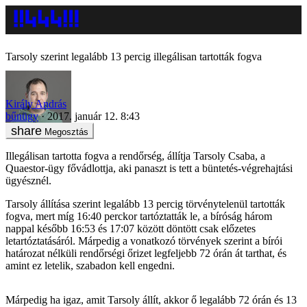
Tarsoly szerint legalább 13 percig illegálisan tartották fogva
Király András
bűnügy
2017. január 12. 8:43
Megosztás
Illegálisan tartotta fogva a rendőrség, állítja Tarsoly Csaba, a
Quaestor-ügy fővádlottja, aki panaszt is tett a büntetés-végrehajtási
ügyésznél.
Tarsoly állítása szerint legalább 13 percig törvénytelenül tartották
fogva, mert míg 16:40 perckor tartóztatták le, a bíróság három
nappal később 16:53 és 17:07 között döntött csak előzetes
letartóztatásáról. Márpedig a vonatkozó törvények szerint a bírói
határozat nélküli rendőrségi őrizet legfeljebb 72 órán át tarthat, és
amint ez letelik, szabadon kell engedni.
Márpedig ha igaz, amit Tarsoly állít, akkor ő legalább 72 órán és 13