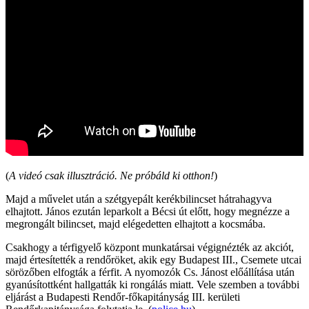
(
A videó csak illusztráció. Ne próbáld ki otthon!
)
Majd a művelet után a szétgyepált kerékbilincset hátrahagyva
elhajtott. János ezután leparkolt a Bécsi út előtt, hogy megnézze a
megrongált bilincset, majd elégedetten elhajtott a kocsmába.
Csakhogy a térfigyelő központ munkatársai végignézték az akciót,
majd értesítették a rendőröket, akik egy Budapest III., Csemete utcai
sörözőben elfogták a férfit. A nyomozók Cs. Jánost előállítása után
gyanúsítottként hallgatták ki rongálás miatt. Vele szemben a további
eljárást a Budapesti Rendőr-főkapitányság III. kerületi