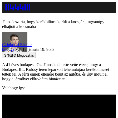
János leszarta, hogy kerékbilincs került a kocsijára, ugyanúgy
elhajtott a kocsmába
Czinkóczi Sándor
bűnügy
2017. január 19. 9:35
Megosztás
A 41 éves budapesti Cs. János kedd este vette észre, hogy a
Budapest III., Kolosy téren leparkolt teherautójára kerékbilincset
tettek fel. A férfi ennek ellenére beült az autóba, és úgy indult el,
hogy a járművet előre-hátra hintáztatta.
Valahogy így: