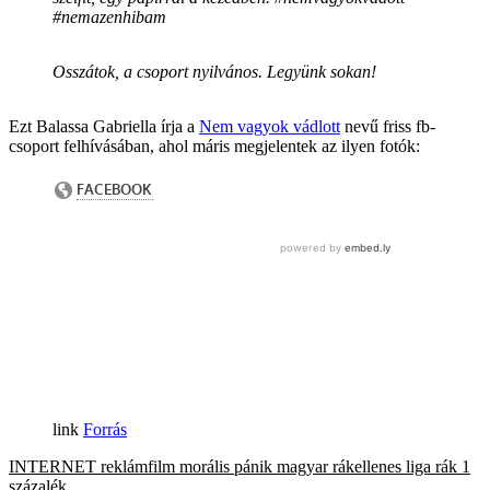
#nemazenhibam
Osszátok, a csoport nyilvános. Legyünk sokan!
Ezt Balassa Gabriella írja a
Nem vagyok vádlott
nevű friss fb-
csoport felhívásában, ahol máris megjelentek az ilyen fotók:
Forrás
INTERNET
reklámfilm
morális pánik
magyar rákellenes liga
rák
1
százalék