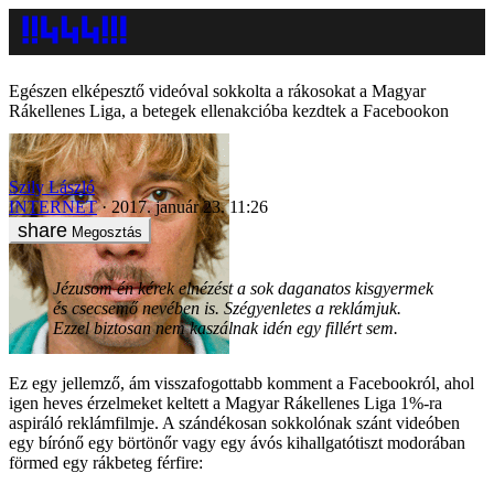
Egészen elképesztő videóval sokkolta a rákosokat a Magyar
Rákellenes Liga, a betegek ellenakcióba kezdtek a Facebookon
Szily László
INTERNET
2017. január 23. 11:26
Megosztás
Jézusom én kérek elnézést a sok daganatos kisgyermek
és csecsemő nevében is. Szégyenletes a reklámjuk.
Ezzel biztosan nem kaszálnak idén egy fillért sem.
Ez egy jellemző, ám visszafogottabb komment a Facebookról, ahol
igen heves érzelmeket keltett a Magyar Rákellenes Liga 1%-ra
aspiráló reklámfilmje. A szándékosan sokkolónak szánt videóben
egy bírónő egy börtönőr vagy egy ávós kihallgatótiszt modorában
förmed egy rákbeteg férfire: