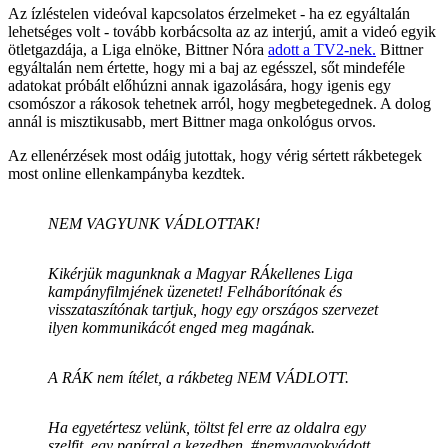
Az ízléstelen videóval kapcsolatos érzelmeket - ha ez egyáltalán
lehetséges volt - tovább korbácsolta az az interjú, amit a videó egyik
ötletgazdája, a Liga elnöke, Bittner Nóra
adott a TV2-nek.
Bittner
egyáltalán nem értette, hogy mi a baj az egésszel, sőt mindeféle
adatokat próbált előhúzni annak igazolására, hogy igenis egy
csomószor a rákosok tehetnek arról, hogy megbetegednek. A dolog
annál is misztikusabb, mert Bittner maga onkológus orvos.
Az ellenérzések most odáig jutottak, hogy vérig sértett rákbetegek
most online ellenkampányba kezdtek.
NEM VAGYUNK VÁDLOTTAK!
Kikérjük magunknak a Magyar RÁkellenes Liga
kampányfilmjének üzenetet! Felháborítónak és
visszataszítónak tartjuk, hogy egy országos szervezet
ilyen kommunikácót enged meg magának.
A RÁK nem ítélet, a rákbeteg NEM VÁDLOTT.
Ha egyetértesz velünk, töltst fel erre az oldalra egy
szelfit, egy papírral a kezedben. #nemvagyokvádott