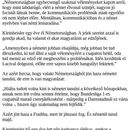
„Németországban egybecsengő szakmai véleményeket kapott arról,
hogy mint labdarúgó, eléri a német élvonal szintjét, nagyon jó
focistát látnak benne, de kommunikációs problémák miatt egyelőre
ott nem léphet előre. Mentálisan, kommunikációban és a német
nyelvben van némi lemaradása.”
Kleinheisler egy éve él Németországban. A jelek szerint azzal is
gondja akad, ha valamit el akar magyarázni az edzőjének.
„Amennyiben a németet jobban elsajátítja, még jobban be tud
illeszkedni, ki tud állni a saját véleményéért a csapaton belül, oda
tud menni az edző elé megbeszélni a problémákat. Idén kezdtünk el
Lacival dolgozni, előtte erre sajnos kisebb hangsúlyt fektetett.”
Az azért furcsa, hogy valaki Németországból jön haza németet
tanulni, de erre is van magyarázat:
„Hiába tudott volna kint is németet tanulni a következő hónapokban,
annak nem lett volna semmi értelme, hogy Bundesliga 1-es
csapatnál marad cserejátékosként - márpedig a Darmstadtnál ez várta
volna -, hiszen úgy szakmailag nem fejlődik.”
Azért jött haza a Fradiba, mert itt játszani fog. És németül tanul
majd.
Kleinheisler bő egy éve lett nép kedvence játékos, amikor a