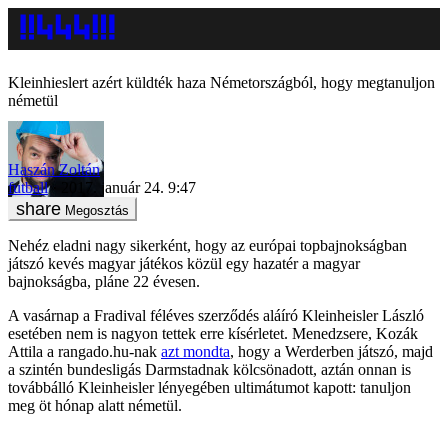
Kleinhieslert azért küldték haza Németországból, hogy megtanuljon
németül
Haszán Zoltán
futball
2017. január 24. 9:47
Megosztás
Nehéz eladni nagy sikerként, hogy az európai topbajnokságban
játszó kevés magyar játékos közül egy hazatér a magyar
bajnokságba, pláne 22 évesen.
A vasárnap a Fradival féléves szerződés aláíró Kleinheisler László
esetében nem is nagyon tettek erre kísérletet. Menedzsere, Kozák
Attila a rangado.hu-nak
azt mondta
, hogy a Werderben játszó, majd
a szintén bundesligás Darmstadnak kölcsönadott, aztán onnan is
továbbálló Kleinheisler lényegében ultimátumot kapott: tanuljon
meg öt hónap alatt németül.