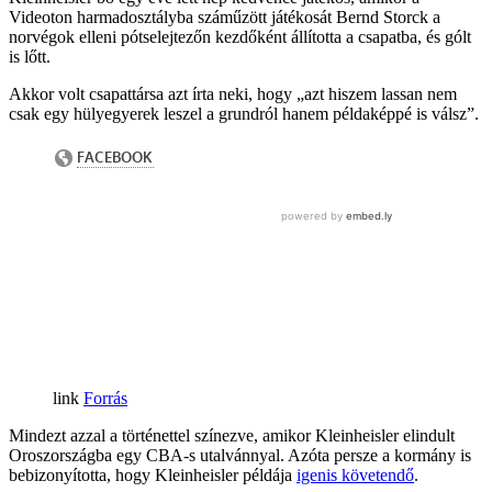
Videoton harmadosztályba száműzött játékosát Bernd Storck a
norvégok elleni pótselejtezőn kezdőként állította a csapatba, és gólt
is lőtt.
Akkor volt csapattársa azt írta neki, hogy „azt hiszem lassan nem
csak egy hülyegyerek leszel a grundról hanem példaképpé is válsz”.
Forrás
Mindezt azzal a történettel színezve, amikor Kleinheisler elindult
Oroszországba egy CBA-s utalvánnyal. Azóta persze a kormány is
bebizonyította, hogy Kleinheisler példája
igenis követendő
.