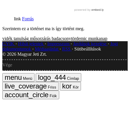
Forrás
Szerintem ez a történet ma is így történt meg.
vidék
tanulság
műsorzárás
badacsonytördemic
munkanap
GYIK
Hibát jelentek
Impresszum
Javítások kezelése
Jogi
dokumentumok
Médiaajánlat
RSS
Sütibeállítások
©
2026
Magyar Jeti Zrt.
Vége
Menü
Címlap
Friss
Kör
Fiók