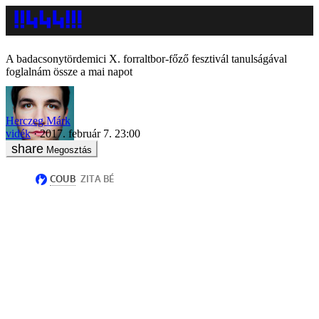
A badacsonytördemici X. forraltbor-főző fesztivál tanulságával
foglalnám össze a mai napot
Herczeg Márk
vidék
2017. február 7. 23:00
Megosztás