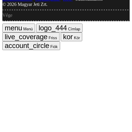
©
2026
Magyar Jeti Zrt.
Vége
Menü
Címlap
Friss
Kör
Fiók