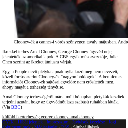
Clooney-ék a cannes-i vörös szőnyegen tavaly májusban. Andr
Ikrekkel terhes Amal Clooney, George Clooney ügyvéd neje,
jelentették az amerikai lapok. A CBS egyik műsorvezetője, Julie
Chen szerint az ikreket júniusra várják.
Egy, a People nevű pletykalapnak nyilatkozó meg nem nevezett,
közeli forrás szerint Clooney-ék "nagyon boldogok". A bennfentes
információt Clooney-ék sajtósai egyelőre nem erősítették meg,
ahogy magát a terhesség tényét se.
Amal Clooney terhességéről már a múlt hónapban pletykák kezdtek
terjedni azután, hogy az ügyvédnőt laza szabású ruhákban látták.
(Via
BBC
)
külföld
ikerterhesség
george clooney
amal clooney
GYIK
Hibát jelentek
Impresszum
Javítások kezelése
Jogi
dokumentumok
Médiaajánlat
RSS
Sütibeállítások