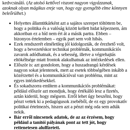
kedvcsináló. (
Az utolsó kettővel viszont nagyon vigyázzanak,
azoknak olyan mágikus ereje van, hogy egy gyengébb elme könnyen
beleőrülhet.
)
Helyettes államtitkárként azt a sajátos szerepet töltöttem be,
hogy a politika és a valóság között kellett hidat képeznem, ám
akkoriban ez a híd nem ért át a másik partra. Ebben –
bizonyos értelemben – egyik part sem volt hibás.
Ezek rendszerét elméletileg jól kidolgozták, de érezhető volt,
hogy a bevezetéskor technikai problémák, kommunikációs
zavarok adódhatnak, és a sebesség, illetve a végrehajtás
eltökéltsége miatt frontok alakulhatnak az intézkedések ellen.
Először is: azt gondolom, hogy a huszadrangú kérdések
nagyon sokat jelentenek, mert az esetek többségében inkább a
közérzettel és a kommunikációval van probléma, mint az
egyes intézkedésekkel.
És sokadszorra említem a kommunikációs problémákat:
például először azt mondjuk, hogy értékálló lesz a fizetés,
aztán kiderül, hogy mégsem. Erről lehet úgy beszélni, hogy
pénzt vettek ki a pedagógusok zsebéből, de ez egy provokatív
politikai értelmezés, hiszen azt a pénzt még oda sem adták
nekik.
Bár erről nincsenek adatok, de az az érzésem, hogy
például a tanítói pályának pont az tett jót, hogy
rettenetesen alulfizetett.