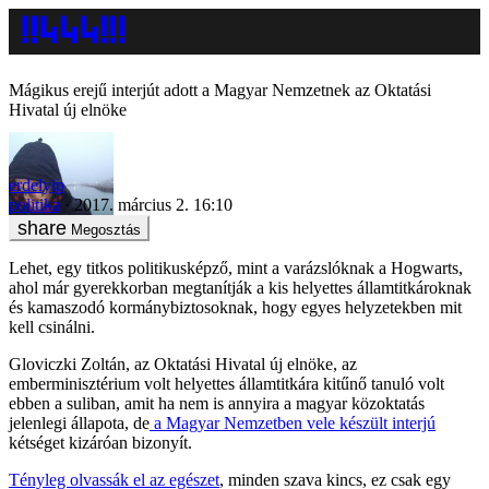
Mágikus erejű interjút adott a Magyar Nemzetnek az Oktatási
Hivatal új elnöke
erdelyip
politika
2017. március 2. 16:10
Megosztás
Lehet, egy titkos politikusképző, mint a varázslóknak a Hogwarts,
ahol már gyerekkorban megtanítják a kis helyettes államtitkároknak
és kamaszodó kormánybiztosoknak, hogy egyes helyzetekben mit
kell csinálni.
Gloviczki Zoltán, az Oktatási Hivatal új elnöke, az
emberminisztérium volt helyettes államtitkára kitűnő tanuló volt
ebben a suliban, amit ha nem is annyira a magyar közoktatás
jelenlegi állapota, de
a Magyar Nemzetben vele készült interjú
kétséget kizáróan bizonyít.
Tényleg olvassák el az egészet
, minden szava kincs, ez csak egy