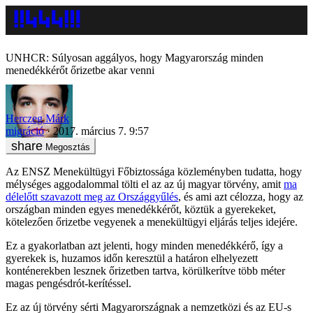
UNHCR: Súlyosan aggályos, hogy Magyarország minden
menedékkérőt őrizetbe akar venni
Herczeg Márk
migráció
2017. március 7. 9:57
Megosztás
Az ENSZ Menekültügyi Főbiztossága közleményben tudatta, hogy
mélységes aggodalommal tölti el az az új magyar törvény, amit
ma
délelőtt szavazott meg az Országgyűlés
, és ami azt célozza, hogy az
országban minden egyes menedékkérőt, köztük a gyerekeket,
kötelezően őrizetbe vegyenek a menekültügyi eljárás teljes idejére.
Ez a gyakorlatban azt jelenti, hogy minden menedékkérő, így a
gyerekek is, huzamos időn keresztül a határon elhelyezett
konténerekben lesznek őrizetben tartva, körülkerítve több méter
magas pengésdrót-kerítéssel.
Ez az új törvény sérti Magyarországnak a nemzetközi és az EU-s