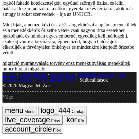
jogból fakadó kötelezettségeit, egyúttal szörnyű fizikai és lelki
hatással lesz mindazokra a nőkre, gyerekekre és férfiakra, akik már
amúgy is sokat szenvedtek – írja az UNHCR.
Mint írják, a nemzetközi és az EU-jog előírásai alapján a menekültek
és a menedékkérők őrizetbe vétele csak nagyon ritka esetekben
igazolható, és minden egyes embernél egyedileg kell mérlegelni,
szükség van-e a bezárására, éppen azért, hogy a hatóságok
elkerüljék a törvénytelen önkényes és mindenkire kiterjedő őrizetbe
vételt.
migráció
migránsválság
törvény
ensz
menekültválság
menekültek
unhcr
bírálat
migráció
GYIK
Hibát jelentek
Impresszum
Javítások kezelése
Jogi
dokumentumok
Médiaajánlat
RSS
Sütibeállítások
©
2026
Magyar Jeti Zrt.
Vége
Menü
Címlap
Friss
Kör
Fiók