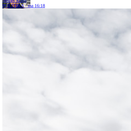
Német Szilvi
POLITIKA
ma 16:18