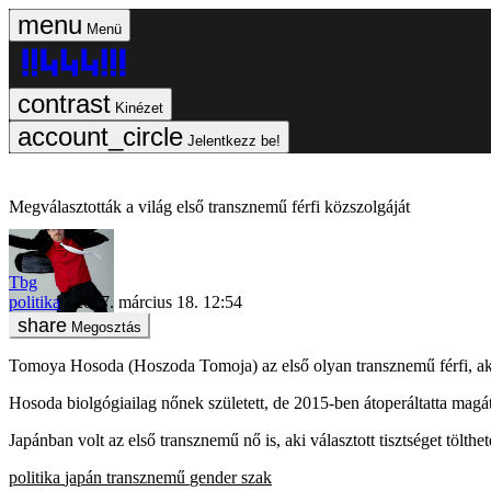
Menü
Kinézet
Jelentkezz be!
Megválasztották a világ első transznemű férfi közszolgáját
Tbg
politika
2017. március 18. 12:54
Megosztás
Tomoya Hosoda (Hoszoda Tomoja) az első olyan transznemű férfi, aki vál
Hosoda biolgógiailag nőnek született, de 2015-ben átoperáltatta magát,
Japánban volt az első transznemű nő is, aki választott tisztséget töl
politika
japán
transznemű
gender szak