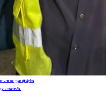
be vett magyar újságíró
y kiutasítsák.