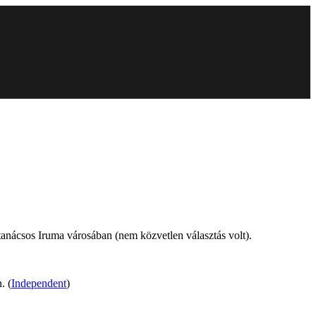
t tanácsos Iruma városában (nem közvetlen választás volt).
. (
Independent
)