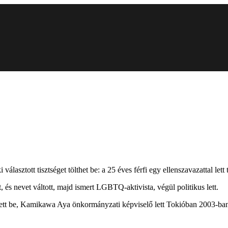
asztott tisztséget tölthet be: a 25 éves férfi egy ellenszavazattal let
 és nevet váltott, majd ismert LGBTQ-aktivista, végül politikus lett.
thetett be, Kamikawa Aya önkormányzati képviselő lett Tokióban 2003-ban