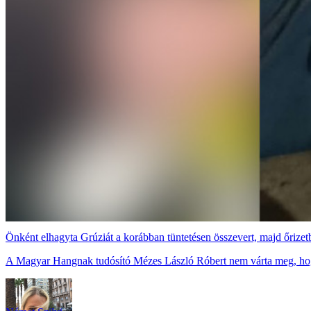
Önként elhagyta Grúziát a korábban tüntetésen összevert, majd őrizet
A Magyar Hangnak tudósító Mézes László Róbert nem várta meg, hog