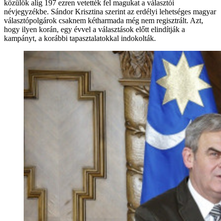
közülök alig 197 ezren vetették fel magukat a választói
névjegyzékbe. Sándor Krisztina szerint az erdélyi lehetséges magyar
választópolgárok csaknem kétharmada még nem regisztrált. Azt,
hogy ilyen korán, egy évvel a választások előtt elindítják a
kampányt, a korábbi tapasztalatokkal indokolták.