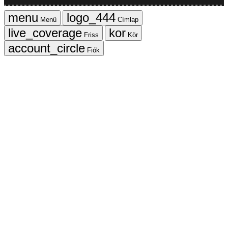
Menü
Címlap
Friss
Kör
Fiók