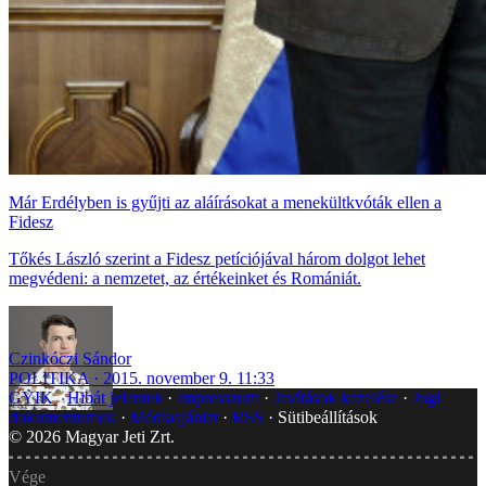
Már Erdélyben is gyűjti az aláírásokat a menekültkvóták ellen a
Fidesz
Tőkés László szerint a Fidesz petíciójával három dolgot lehet
megvédeni: a nemzetet, az értékeinket és Romániát.
Czinkóczi Sándor
POLITIKA
2015. november 9. 11:33
GYIK
Hibát jelentek
Impresszum
Javítások kezelése
Jogi
dokumentumok
Médiaajánlat
RSS
Sütibeállítások
©
2026
Magyar Jeti Zrt.
Vége