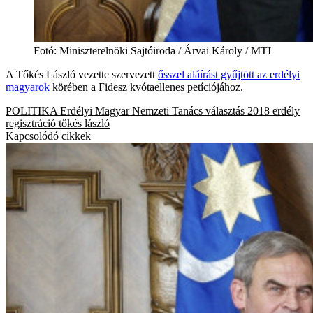
Fotó: Miniszterelnöki Sajtóiroda / Árvai Károly / MTI
A Tőkés László vezette szervezett
ősszel aláírást gyűjtött az erdélyi
magyarok
körében a Fidesz kvótaellenes petíciójához.
POLITIKA
Erdélyi Magyar Nemzeti Tanács
választás 2018
erdély
regisztráció
tőkés lászló
Kapcsolódó cikkek