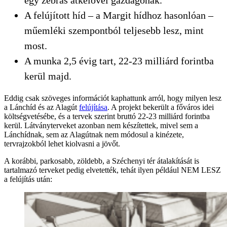
A felújított híd – a Margit hídhoz hasonlóan –
műemléki szempontból teljesebb lesz, mint
most.
A munka 2,5 évig tart, 22-23 milliárd forintba
kerül majd.
Eddig csak szöveges információt kaphattunk arról, hogy milyen lesz
a Lánchíd és az Alagút
felújítása
. A projekt bekerült a főváros idei
költségvetésébe, és a tervek szerint bruttó 22-23 milliárd forintba
kerül. Látványterveket azonban nem készítettek, mivel sem a
Lánchídnak, sem az Alagútnak nem módosul a kinézete,
tervrajzokból lehet kiolvasni a jövőt.
A korábbi, parkosabb, zöldebb, a Széchenyi tér átalakítását is
tartalmazó terveket pedig elvetették, tehát ilyen például NEM LESZ
a felújítás után: