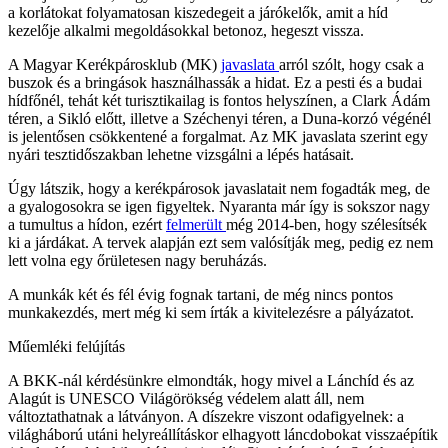
a korlátokat folyamatosan kiszedegeit a járókelők, amit a híd
kezelője alkalmi megoldásokkal betonoz, hegeszt vissza.
A Magyar Kerékpárosklub (MK)
javaslata
arról szólt, hogy csak a
buszok és a bringások használhassák a hidat. Ez a pesti és a budai
hídfőnél, tehát két turisztikailag is fontos helyszínen, a Clark Ádám
téren, a Sikló előtt, illetve a Széchenyi téren, a Duna-korzó végénél
is jelentősen csökkentené a forgalmat. Az MK javaslata szerint egy
nyári tesztidőszakban lehetne vizsgálni a lépés hatásait.
Úgy látszik, hogy a kerékpárosok javaslatait nem fogadták meg, de
a gyalogosokra se igen figyeltek. Nyaranta már így is sokszor nagy
a tumultus a hídon, ezért
felmerült
még 2014-ben, hogy szélesítsék
ki a járdákat. A tervek alapján ezt sem valósítják meg, pedig ez nem
lett volna egy őrületesen nagy beruházás.
A munkák két és fél évig fognak tartani, de még nincs pontos
munkakezdés, mert még ki sem írták a kivitelezésre a pályázatot.
Műemléki felújítás
A BKK-nál kérdésünkre elmondták, hogy mivel a Lánchíd és az
Alagút is UNESCO Világörökség védelem alatt áll, nem
változtathatnak a látványon. A díszekre viszont odafigyelnek: a
világháború utáni helyreállításkor elhagyott láncdobokat visszaépítik