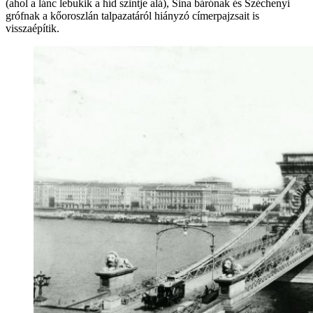
(ahol a lánc lebukik a híd szintje alá), Sina bárónak és Széchenyi
grófnak a kőoroszlán talpazatáról hiányzó címerpajzsait is
visszaépítik.