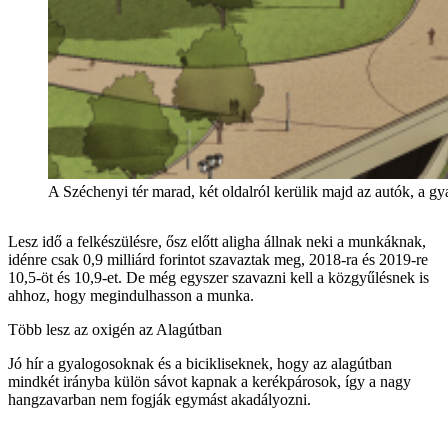
A Széchenyi tér marad, két oldalról kerülik majd az autók, a g
Lesz idő a felkészülésre, ősz előtt aligha állnak neki a munkáknak,
idénre csak 0,9 milliárd forintot szavaztak meg, 2018-ra és 2019-re
10,5-öt és 10,9-et. De még egyszer szavazni kell a közgyűlésnek is
ahhoz, hogy megindulhasson a munka.
Több lesz az oxigén az Alagútban
Jó hír a gyalogosoknak és a bicikliseknek, hogy az alagútban
mindkét irányba külön sávot kapnak a kerékpárosok, így a nagy
hangzavarban nem fogják egymást akadályozni.