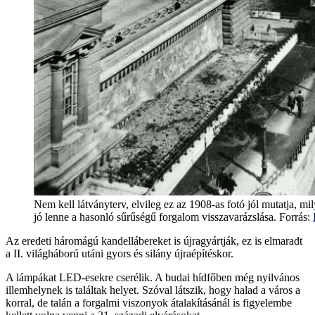
Nem kell látványterv, elvileg ez az 1908-as fotó jól mutatja, mil
jó lenne a hasonló sűrűségű forgalom visszavarázslása. Forrás:
Az eredeti háromágú kandellábereket is újragyártják, ez is elmaradt
a II. világháború utáni gyors és silány újraépítéskor.
A lámpákat LED-esekre cserélik. A budai hídfőben még nyilvános
illemhelynek is találtak helyet. Szóval látszik, hogy halad a város a
korral, de talán a forgalmi viszonyok átalakításánál is figyelembe