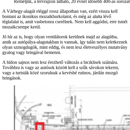
Reméljük, a tervrajzon látható, 20 évnél idősebb 400-as soroza
A Várhegy-alagút eléggé rossz állapotban van, ezért vissza kell
bontani az ikonikus mozaikburkolatot, és még az alatta lévő
téglafalat is, amit vasbetonra cserélnek. Nem kell aggódni, erre ismét
mozaikcsempe kerül.
Jó hír az is, hogy olyan ventilátorok kerülnek majd az alagútba,
amik az autópálya-alagutakban is vannak, így talán nem keletkeznek
olyan szmogdugók, mint eddig, és nem lesz életveszélyes mutatvány
gyalog vagy bringával bemenni.
A hídon sajnos nem lesz érezhető változás a biciklisek számára.
Továbbra is vagy az autósok között kell a szűk sávokon tekerni,
vagy a turisták közé szorulnak a kevésbé rutinos, járdán mozgó
bringások.