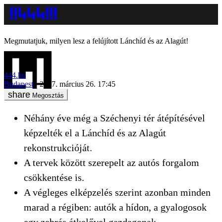
Megmutatjuk, milyen lesz a felújított Lánchíd és az Alagút!
444.hu
Budapest
2017. március 26. 17:45
Megosztás
Néhány éve még a Széchenyi tér átépítésével
képzelték el a Lánchíd és az Alagút
rekonstrukcióját.
A tervek között szerepelt az autós forgalom
csökkentése is.
A végleges elképzelés szerint azonban minden
marad a régiben: autók a hídon, a gyalogosok
egy zebrás átkelővel gazdagonak.