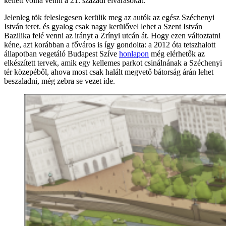
kellett volna venni a 21. századi elvárásokat.
Jelenleg tök feleslegesen kerülik meg az autók az egész Széchenyi
István teret. és gyalog csak nagy kerülővel lehet a Szent István
Bazilika felé venni az irányt a Zrínyi utcán át. Hogy ezen változtatni
kéne, azt korábban a főváros is így gondolta: a 2012 óta tetszhalott
állapotban vegetáló Budapest Szíve
honlapon
még elérhetők az
elkészített tervek, amik egy kellemes parkot csinálnának a Széchenyi
tér közepéből, ahova most csak halált megvető bátorság árán lehet
beszaladni, még zebra se vezet ide.