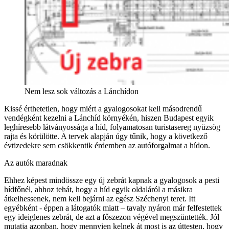
Nem lesz sok változás a Lánchídon
Kissé érthetetlen, hogy miért a gyalogosokat kell másodrendű
vendégként kezelni a Lánchíd környékén, hiszen Budapest egyik
leghíresebb látványossága a híd, folyamatosan turistasereg nyüzsög
rajta és körülötte. A tervek alapján úgy tűnik, hogy a következő
évtizedekre sem csökkentik érdemben az autóforgalmat a hídon.
Az autók maradnak
Ehhez képest mindössze egy új zebrát kapnak a gyalogosok a pesti
hídfőnél, ahhoz tehát, hogy a híd egyik oldaláról a másikra
átkelhessenek, nem kell bejárni az egész Széchenyi teret. Itt
egyébként - éppen a látogatók miatt – tavaly nyáron már felfestettek
egy ideiglenes zebrát, de azt a főszezon végével megszüntették. Jól
mutatja azonban, hogy mennyien kelnek át most is az úttesten, hogy