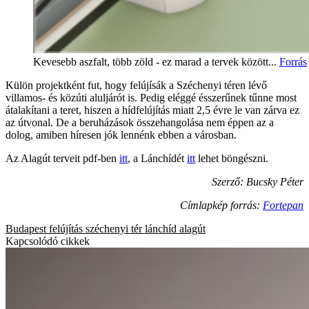
Kevesebb aszfalt, több zöld - ez marad a tervek között...
Forrás
Külön projektként fut, hogy felújísák a Széchenyi téren lévő
villamos- és közúti aluljárót is. Pedig eléggé ésszerűnek tűnne most
átalakítani a teret, hiszen a hídfelújítás miatt 2,5 évre le van zárva ez
az útvonal. De a beruházások összehangolása nem éppen az a
dolog, amiben híresen jók lennénk ebben a városban.
Az Alagút terveit pdf-ben
itt
, a Lánchídét
itt
lehet böngészni.
Szerző: Bucsky Péter
Címlapkép forrás:
Fortepan
Budapest
felújítás
széchenyi tér
lánchíd
alagút
Kapcsolódó cikkek