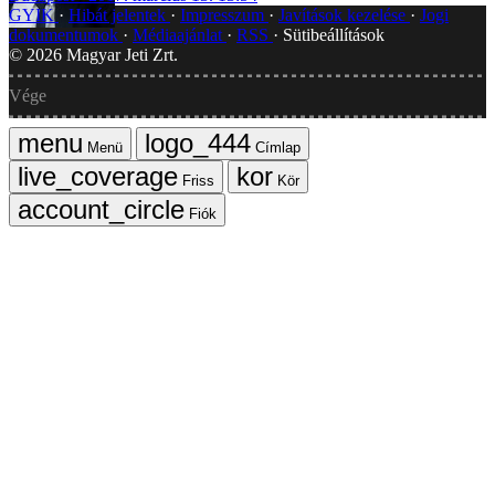
GYIK
Hibát jelentek
Impresszum
Javítások kezelése
Jogi
dokumentumok
Médiaajánlat
RSS
Sütibeállítások
©
2026
Magyar Jeti Zrt.
Vége
Menü
Címlap
Friss
Kör
Fiók