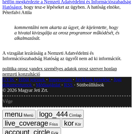
hétfőn megkérdezte a Nemzeti Adatvédelmi és Információszabadság
Hatóságot
, hogy tesz-e lépéseket az ügyben. A hatóság elnöke,
Péterfalvi Attila
kommentálni nem akarta az ügyet, de kijelentette, hogy
a hivatal kivizsgálja az orosz programsor működését, és
alkalmazását.
A vizsgálat lezárásáig a Nemzeti Adatvédelmi és
Információszabadság Hatóság az ügyről nem ad ki információt.
politika
orosz
yandex
személyes adatok
orosz szerver
honlap
nemzeti konzultáció
GYIK
Hibát jelentek
Impresszum
Javítások kezelése
Jogi
dokumentumok
Médiaajánlat
RSS
Sütibeállítások
©
2026
Magyar Jeti Zrt.
Vége
Menü
Címlap
Friss
Kör
Fiók