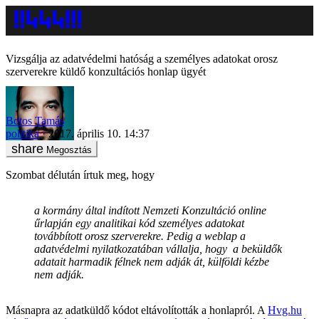
Vizsgálja az adatvédelmi hatóság a személyes adatokat orosz
szerverekre küldő konzultációs honlap ügyét
Botos Tamás
politika
2017. április 10. 14:37
Megosztás
Szombat délután írtuk meg, hogy
a kormány által indított Nemzeti Konzultáció online
űrlapján egy analitikai kód személyes adatokat
továbbított orosz szerverekre. Pedig a weblap a
adatvédelmi nyilatkozatában vállalja, hogy a beküldők
adatait harmadik félnek nem adják át, külföldi kézbe
nem adják.
Másnapra az adatküldő kódot eltávolították a honlapról. A
Hvg.hu