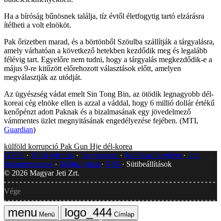
Ha a bíróság bűnösnek találja, tíz évtől életfogytig tartó elzárásra
ítélheti a volt elnököt.
Pak őrizetben marad, és a börtönből Szöulba szállítják a tárgyalásra,
amely várhatóan a következő hetekben kezdődik meg és legalább
félévig tart. Egyelőre nem tudni, hogy a tárgyalás megkezdődik-e a
május 9-re kitűzött előrehozott választások előtt, amelyen
megválasztják az utódját.
Az ügyészség vádat emelt Sin Tong Bin, az ötödik legnagyobb dél-
koreai cég elnöke ellen is azzal a váddal, hogy 6 millió dollár értékű
kenőpénzt adott Paknak és a bizalmasának egy jövedelmező
vámmentes üzlet megnyitásának engedélyezése fejében. (MTI,
Guardian
)
külföld
korrupció
Pak Gun Hje
dél-korea
GYIK
Hibát jelentek
Impresszum
Javítások kezelése
Jogi
dokumentumok
Médiaajánlat
RSS
Sütibeállítások
©
2026
Magyar Jeti Zrt.
Vége
Menü
Címlap