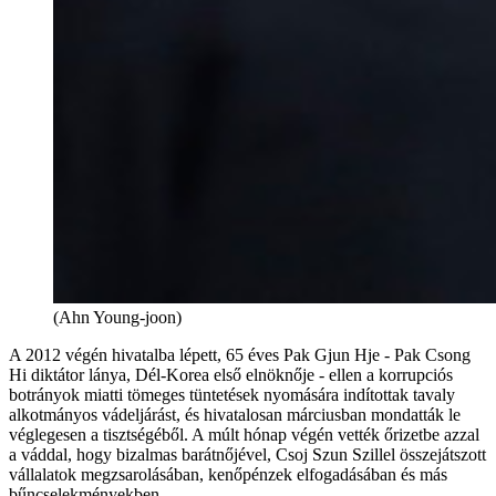
(Ahn Young-joon)
A 2012 végén hivatalba lépett, 65 éves Pak Gjun Hje - Pak Csong
Hi diktátor lánya, Dél-Korea első elnöknője - ellen a korrupciós
botrányok miatti tömeges tüntetések nyomására indítottak tavaly
alkotmányos vádeljárást, és hivatalosan márciusban mondatták le
véglegesen a tisztségéből. A múlt hónap végén vették őrizetbe azzal
a váddal, hogy bizalmas barátnőjével, Csoj Szun Szillel összejátszott
vállalatok megzsarolásában, kenőpénzek elfogadásában és más
bűncselekményekben.