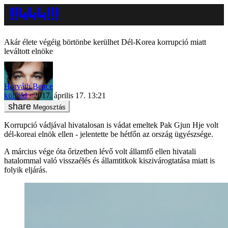
Akár élete végéig börtönbe kerülhet Dél-Korea korrupció miatt
leváltott elnöke
Horváth Bence
külföld
2017. április 17. 13:21
Megosztás
Korrupció vádjával hivatalosan is vádat emeltek Pak Gjun Hje volt
dél-koreai elnök ellen - jelentette be hétfőn az ország ügyészsége.
A március vége óta őrizetben lévő volt államfő ellen hivatali
hatalommal való visszaélés és államtitkok kiszivárogtatása miatt is
folyik eljárás.