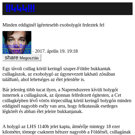
Minden eddiginél ígéretesebb exobolygót fedeztek fel
Horváth Bence
TUDOMÁNY
2017. április 19. 19:18
Megosztás
Egy távoli csillag körül keringő szuper-Földre bukkantak
csillagászok, az exobolygó az úgynevezett lakható zónában
található, ahol lehetséges az élet jelenléte is.
Bár jelenleg több tucat ilyen, a Naprendszeren kívüli bolygót
ismernek a csillagászok, az újonnan felfedezett égitesten, a Cet
csillagképben lévő vörös törpecsillag körül keringő bolygón minden
eddiginél nagyobb esély van arra, hogy felkutassák esetleges
légkörét és abban élet jeleire bukkanjanak.
A bolygó az LHS 1140b jelet kapta, átmérője mintegy 18 ezer
kilométer, tömege csaknem hétszer nagyobb a Földénél, csillagának