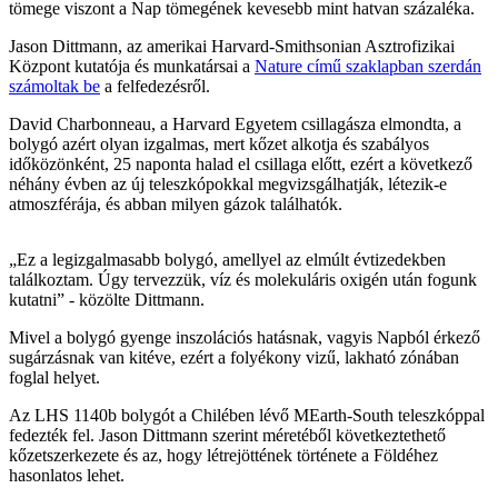
tömege viszont a Nap tömegének kevesebb mint hatvan százaléka.
Jason Dittmann, az amerikai Harvard-Smithsonian Asztrofizikai
Központ kutatója és munkatársai a
Nature című szaklapban szerdán
számoltak be
a felfedezésről.
David Charbonneau, a Harvard Egyetem csillagásza elmondta, a
bolygó azért olyan izgalmas, mert kőzet alkotja és szabályos
időközönként, 25 naponta halad el csillaga előtt, ezért a következő
néhány évben az új teleszkópokkal megvizsgálhatják, létezik-e
atmoszférája, és abban milyen gázok találhatók.
„Ez a legizgalmasabb bolygó, amellyel az elmúlt évtizedekben
találkoztam. Úgy tervezzük, víz és molekuláris oxigén után fogunk
kutatni” - közölte Dittmann.
Mivel a bolygó gyenge inszolációs hatásnak, vagyis Napból érkező
sugárzásnak van kitéve, ezért a folyékony vizű, lakható zónában
foglal helyet.
Az LHS 1140b bolygót a Chilében lévő MEarth-South teleszkóppal
fedezték fel. Jason Dittmann szerint méretéből következtethető
kőzetszerkezete és az, hogy létrejöttének története a Földéhez
hasonlatos lehet.