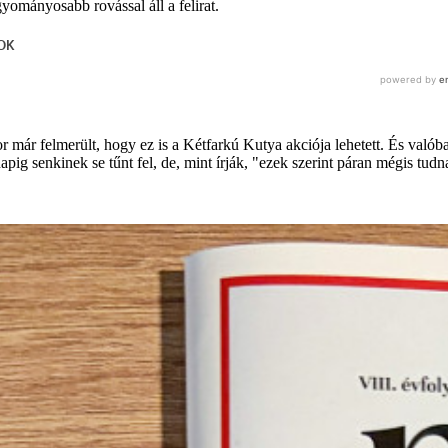
gyományosabb rovással áll a felirat.
r már felmerült, hogy ez is a Kétfarkú Kutya akciója lehetett. És val
napig senkinek se tűnt fel, de, mint írják, "ezek szerint páran mégis tu