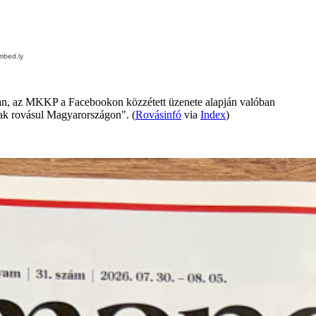
óban, az MKKP a Facebookon közzétett üzenete alapján valóban
dnak rovásul Magyarországon". (
Rovásinfó
via
Index
)