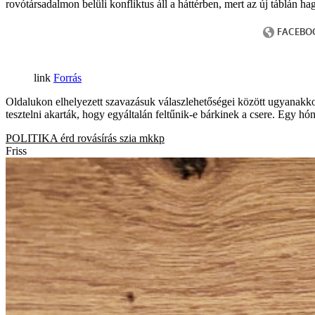
rovótársadalmon belüli konfliktus áll a háttérben, mert az új táblán ha
Forrás
Oldalukon elhelyezett szavazásuk válaszlehetőségei között ugyanakko
tesztelni akarták, hogy egyáltalán feltűnik-e bárkinek a csere. Egy hó
POLITIKA
érd
rovásírás
szia
mkkp
Friss