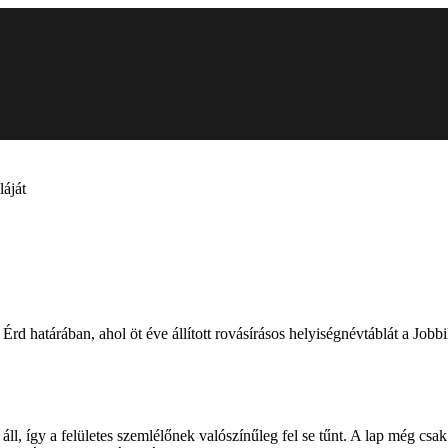
láját
rd határában, ahol öt éve állított rovásírásos helyiségnévtáblát a Jobbi
, így a felületes szemlélőnek valószínűleg fel se tűnt. A lap még csak t