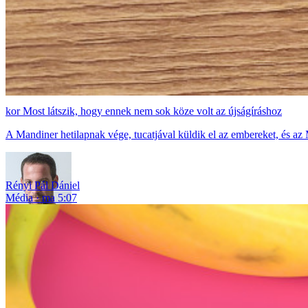
Most látszik, hogy ennek nem sok köze volt az újságíráshoz
A Mandiner hetilapnak vége, tucatjával küldik el az embereket, és az 
Rényi Pál Dániel
Média
ma 5:07