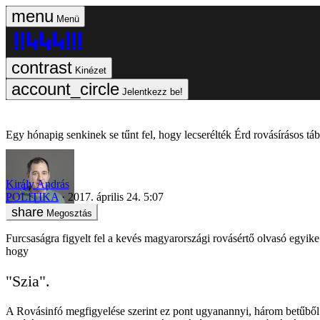
Menü
Kinézet
Jelentkezz be!
Egy hónapig senkinek se tűnt fel, hogy lecserélték Érd rovásírásos táb
Király András
POLITIKA
2017. április 24. 5:07
Megosztás
Furcsaságra figyelt fel a kevés magyarországi rovásértő olvasó egyike É
hogy
"Szia".
A Rovásinfó megfigyelése szerint ez pont ugyanannyi, három betűből áll