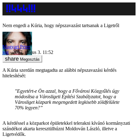
Nem engedi a Kúria, hogy népszavazást tartsanak a Ligetről
Magyari Péter
jog
2017. május 3. 11:52
Megosztás
A Kúria szerdán megtagadta az alábbi népszavazási kérdés
hitelesítését:
"Egyetért-e Ön azzal, hogy a Fővárosi Közgyűlés úgy
módosítsa a Városligeti Építési Szabályzatot, hogy a
Városliget közpark megengedett legkisebb zöldfelülete
70% legyen?”
A kérdéssel a közparkot épületekkel telerakni kívánó kormányzati
szándékot akarta keresztülhúzni Moldován László, illetve a
Ligetvédők.