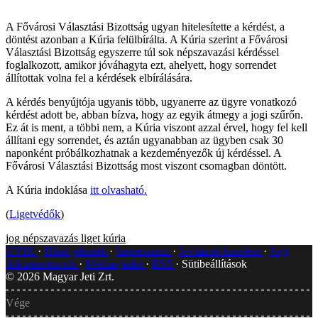
A Fővárosi Választási Bizottság ugyan hitelesítette a kérdést, a
döntést azonban a Kúria felülbírálta. A Kúria szerint a Fővárosi
Választási Bizottság egyszerre túl sok népszavazási kérdéssel
foglalkozott, amikor jóváhagyta ezt, ahelyett, hogy sorrendet
állítottak volna fel a kérdések elbírálására.
A kérdés benyújtója ugyanis több, ugyanerre az ügyre vonatkozó
kérdést adott be, abban bízva, hogy az egyik átmegy a jogi szűrőn.
Ez át is ment, a többi nem, a Kúria viszont azzal érvel, hogy fel kell
állítani egy sorrendet, és aztán ugyanabban az ügyben csak 30
naponként próbálkozhatnak a kezdeményezők új kérdéssel. A
Fővárosi Választási Bizottság most viszont csomagban döntött.
A Kúria indoklása
itt olvasható.
(
Ligetvédők
)
jog
népszavazás
liget
kúria
GYIK
Hibát jelentek
Impresszum
Javítások kezelése
Jogi
dokumentumok
Médiaajánlat
RSS
Sütibeállítások
©
2026
Magyar Jeti Zrt.
Vége