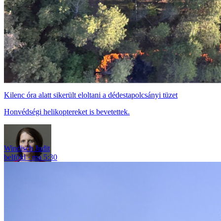
Kilenc óra alatt sikerült eloltani a dédestapolcsányi tüzet
Honvédségi helikoptereket is bevetettek.
Windisch Judit
belföld
ma 5:30