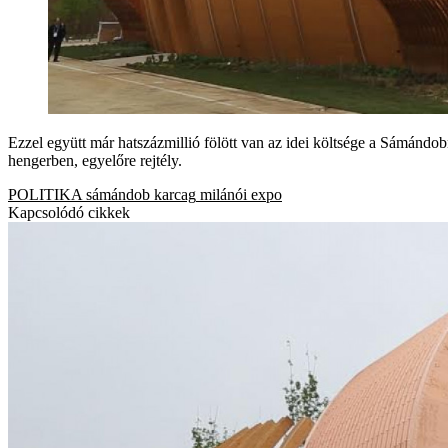
Ezzel együtt már hatszázmillió fölött van az idei költsége a Sámándo
hengerben, egyelőre rejtély.
POLITIKA
sámándob
karcag
milánói expo
Kapcsolódó cikkek