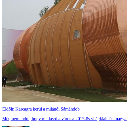
Eldőlt: Karcagra kerül a milánói Sámándob
Még nem tudni, hogy mit kezd a város a 2015-ös világkiállítás magyar