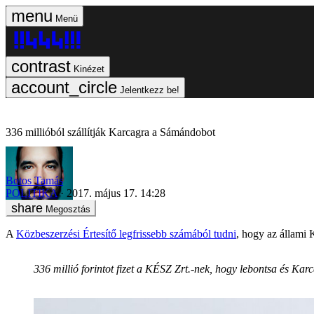
Menü
Kinézet
Jelentkezz be!
336 millióból szállítják Karcagra a Sámándobot
Botos Tamás
POLITIKA
2017. május 17. 14:28
Megosztás
A
Közbeszerzési Értesítő legfrissebb számából tudni
, hogy az állami
336 millió forintot fizet a KÉSZ Zrt.-nek, hogy lebontsa és Ka