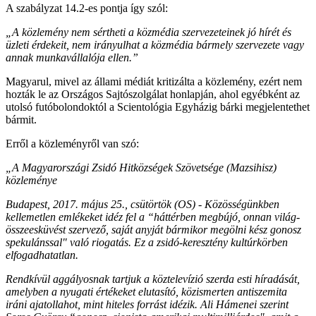
A szabályzat 14.2-es pontja így szól:
„A közlemény nem sértheti a közmédia szervezeteinek jó hírét és
üzleti érdekeit, nem irányulhat a közmédia bármely szervezete vagy
annak munkavállalója ellen.”
Magyarul, mivel az állami médiát kritizálta a közlemény, ezért nem
hozták le az Országos Sajtószolgálat honlapján, ahol egyébként az
utolsó futóbolondoktól a Scientológia Egyházig bárki megjelentethet
bármit.
Erről a közleményről van szó:
„A Magyarországi Zsidó Hitközségek Szövetsége (Mazsihisz)
közleménye
Budapest, 2017. május 25., csütörtök (OS) - Közösségünkben
kellemetlen emlékeket idéz fel a “háttérben megbújó, onnan világ-
összeesküvést szervező, saját anyját bármikor megölni kész gonosz
spekulánssal" való riogatás. Ez a zsidó-keresztény kultúrkörben
elfogadhatatlan.
Rendkívül aggályosnak tartjuk a köztelevízió szerda esti híradását,
amelyben a nyugati értékeket elutasító, közismerten antiszemita
iráni ajatollahot, mint hiteles forrást idézik. Ali Hámenei szerint