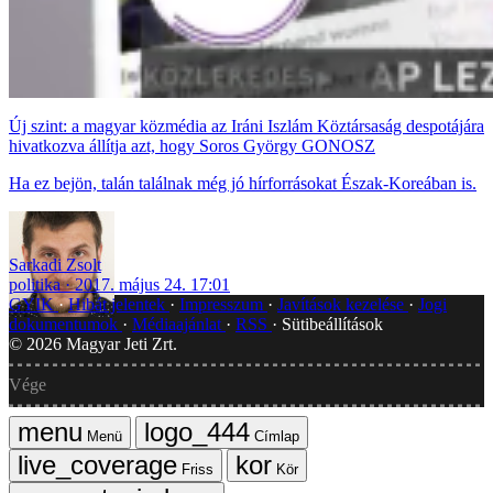
Új szint: a magyar közmédia az Iráni Iszlám Köztársaság despotájára
hivatkozva állítja azt, hogy Soros György GONOSZ
Ha ez bejön, talán találnak még jó hírforrásokat Észak-Koreában is.
Sarkadi Zsolt
politika
2017. május 24. 17:01
GYIK
Hibát jelentek
Impresszum
Javítások kezelése
Jogi
dokumentumok
Médiaajánlat
RSS
Sütibeállítások
©
2026
Magyar Jeti Zrt.
Vége
Menü
Címlap
Friss
Kör