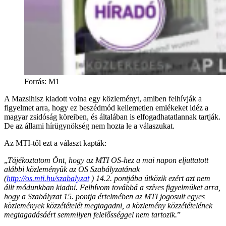
Forrás
:
M1
A Mazsihisz kiadott volna egy közleményt, amiben felhívják a
figyelmet arra, hogy ez beszédmód kellemetlen emlékeket idéz a
magyar zsidóság köreiben, és általában is elfogadhatatlannak tartják.
De az állami hírügynökség nem hozta le a válaszukat.
Az MTI-től ezt a választ kapták:
„
Tájékoztatom Önt, hogy az MTI OS-hez a mai napon eljuttatott
alábbi közleményük az OS Szabályzatának
(
http://os.mti.hu/szabalyzat
) 14.2. pontjába ütközik ezért azt nem
állt módunkban kiadni. Felhívom továbbá a szíves figyelmüket arra,
hogy a Szabályzat 15. pontja értelmében az MTI jogosult egyes
közlemények közzétételét megtagadni, a közlemény közzétételének
megtagadásáért semmilyen felelősséggel nem tartozik.
”