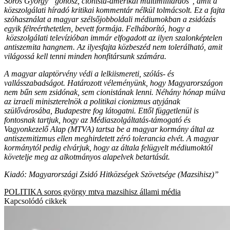
Soros György “gonosz, cionista-amerikai multimilliárdos", amit a
közszolgálati híradó kritikai kommentár nélkül tolmácsolt. Ez a fajta
szóhasználat a magyar szélsőjobboldali médiumokban a zsidózás
egyik félreérthetetlen, bevett formája. Felháborító, hogy a
közszolgálati televízióban immár elfogadott az ilyen szalonképtelen
antiszemita hangnem. Az ilyesfajta közbeszéd nem tolerálható, amit
világossá kell tenni minden honfitársunk számára.
A magyar alaptörvény védi a lelkiismereti, szólás- és
vallásszabadságot. Határozott véleményünk, hogy Magyarországon
nem bűn sem zsidónak, sem cionistának lenni. Néhány hónap múlva
az izraeli miniszterelnök a politikai cionizmus atyjának
szülővárosába, Budapestre fog látogatni. Ettől függetlenül is
fontosnak tartjuk, hogy az Médiaszolgáltatás-támogató és
Vagyonkezelő Alap (MTVA) tartsa be a magyar kormány által az
antiszemitizmus ellen meghirdetett zéró tolerancia elvét. A magyar
kormánytól pedig elvárjuk, hogy az általa felügyelt médiumoktól
követelje meg az alkotmányos alapelvek betartását.
Kiadó: Magyarországi Zsidó Hitközségek Szövetsége (Mazsihisz)”
POLITIKA
soros györgy
mtva
mazsihisz
állami média
Kapcsolódó cikkek