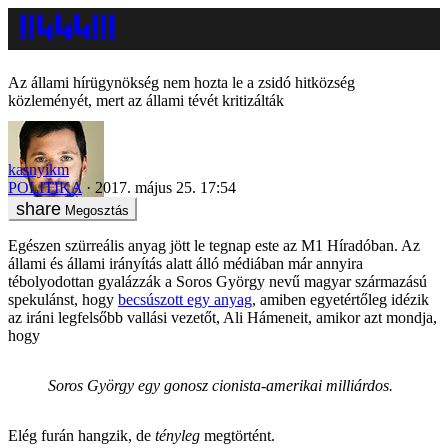
Az állami hírügynökség nem hozta le a zsidó hitközség
közleményét, mert az állami tévét kritizálták
kasnyikm
POLITIKA
2017. május 25. 17:54
Megosztás
Egészen szürreális anyag jött le tegnap este az M1 Híradóban. Az
állami és állami irányítás alatt álló médiában már annyira
tébolyodottan gyalázzák a Soros György nevű magyar származású
spekulánst, hogy
becsúszott egy anyag
, amiben egyetértőleg idézik
az iráni legfelsőbb vallási vezetőt, Ali Hámeneit, amikor azt mondja,
hogy
Soros György egy gonosz cionista-amerikai milliárdos.
Elég furán hangzik, de
tényleg
megtörtént.